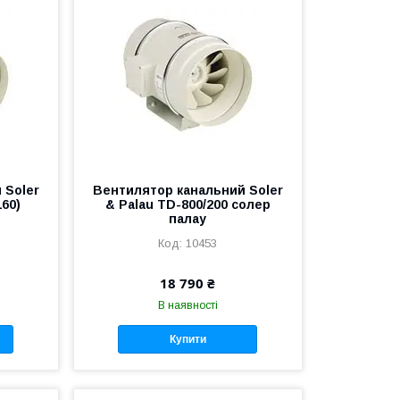
 Soler
Вентилятор канальний Soler
160)
& Palau TD-800/200 солер
палау
10453
18 790 ₴
В наявності
Купити