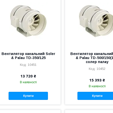
Вентилятор канальний Soler
Вентилятор канальний
& Palau TD-350/125
& Palau TD-500/150(
солер палау
10451
10452
13 720 ₴
15 393 ₴
В наявності
В наявності
Купити
Купити