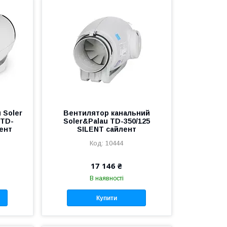
 Soler
Вентилятор канальний
 TD-
Soler&Palau TD-350/125
лент
SILENT сайлент
10444
17 146 ₴
В наявності
Купити