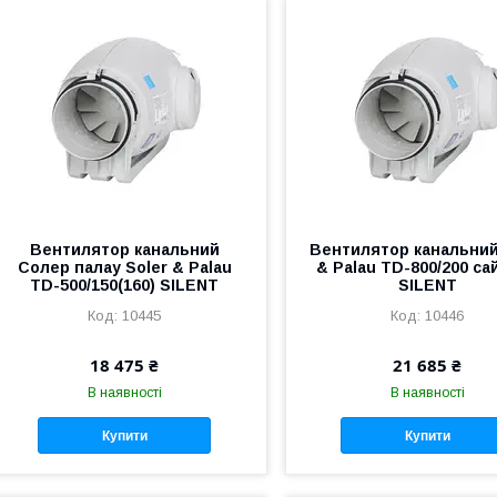
Вентилятор канальний
Вентилятор канальний
Cолер палау Soler & Palau
& Palau TD-800/200 са
TD-500/150(160) SILENT
SILENT
10445
10446
18 475 ₴
21 685 ₴
В наявності
В наявності
Купити
Купити