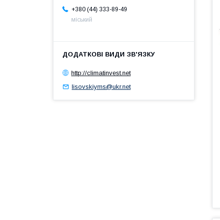
+380 (44) 333-89-49
міський
http://climatinvest.net
lisovskiyms@ukr.net