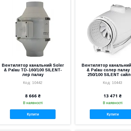
Вентилятор канальний Soler
Вентилятор канальний
& Palau TD-160/100 SILENT-
& Palau солер палау
лер палау
250/100 SILENT сай
10442
10443
8 666 ₴
13 471 ₴
В наявності
В наявності
Купити
Купити