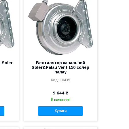
 Soler
Вентилятор канальний
Soler&Palau Vent 150 солер
палау
10435
9 644 ₴
В наявності
Купити