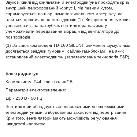
Звукові хвилі від крильчатки й електродвигуна проходять крізь
внутрішній перфорований корпус і, під певним кутом,
спрямовуються на шар шумопоглинального матеріалу, де
гаситься практично на сто відсотків (1). Використання гумових
ущільнювачів на патрубках вентилятора дає змогу
унеможливити передавання вібрацій від вентилятора до
повітроводів.
(1) За винятком моделі TD-160 SILENT, зниження шуму, в якій
досягається завдяки гумовим "сайлентам-блокам", на яких
встановлений електродвигун (запатентована технологія S&P).
Електродвигун
Клас захисту IP44, клас ізоляції B.
Параметри електроживлення:
1ф - 230 В - 50 Гц
Вентилятори обладнуються однофазними двошвидкісними
електродвигунами, з вбудованим захистом від перегрівання.
Крім того, вентилятори мають можливість регулювання
швидкості напругою.