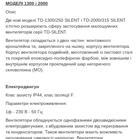
МОДЕЛІ 1300 і 2000
Опис
Дві нові моделі TD-1300/250 SILENT і TD-2000/315 SILENT
істотно розширюють сферу застосування малошумних
вентиляторів серії TD-SILENT.
Вентилятор складається з двох частин: монтажного
кронштейна та, закріпленого на ньому, корпусу вентилятора.
Корпус вентилятора подвійний, виготовлений із листової сталі
та покритий епоксидно-поліефірною фарбою, між зовнішнім і
внутрішнім корпусом прокладений шар негорючого
скловолокна (МО).
Електродвигун
Клас захисту IP44, клас ізоляції F.
Параметри електроживлення:
1ф - 230 В - 50 Гц
Вентилятори обладнуються однофазними двошвидкісними
електродвигунами, з вбудованим захистом від перегрівання
та конденсатором. Також вентилятори мають можливість
регулювання швидкості напругою. Вентилятори