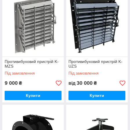
перемикання роботи фільтро-вентиляційного агрегату з
режиму вентиляції на режим фільтрації.Наведено ряд
противибухових пристроїв та інші елементи додаткової
комплектації.
Противибуховий пристрій K-
Противибуховий пристрій K-
MZS
UZS
Під замовлення
Під замовлення
9 000
30 000
₴
від
₴
Купити
Купити