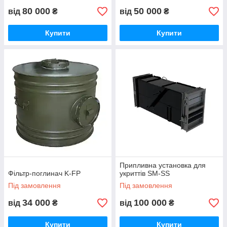
80 000
50 000
від
₴
від
₴
Купити
Купити
Припливна установка для
Фільтр-поглинач K-FP
укриттів SM-SS
Під замовлення
Під замовлення
34 000
100 000
від
₴
від
₴
Купити
Купити