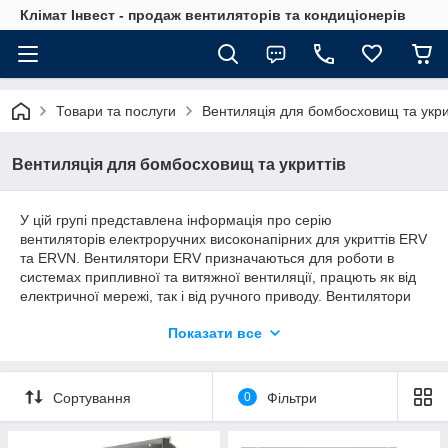
Клімат Інвест - продаж вентиляторів та кондиціонерів
Товари та послуги
Вентиляція для бомбосховищ та укри
Вентиляція для бомбосховищ та укриттів
У цій групі представлена інформація про серію
вентиляторів електроручних високонапірних для укриттів ERV
та ERVN. Вентилятори ERV призначаються для роботи в
системах припливної та витяжної вентиляції, працють як від
електричної мережі, так і від ручного приводу. Вентилятори
ERVN призначаються для роботи в системах припливної та
Показати все
витяжної вентиляції, працюють як від електричної мережі, так
і від ручного приводу. Клапани для сховищ представлені
клапани витратоміри-відсікачі K-RB, K-BB, R-BBN які
застосовуються для визначення витрати повітря під час
Сортування
0
Фільтри
роботи електроручних вентиляторів ERV та ERVN. Та клапан
здвоєний герметичний K-G, що застосовується для