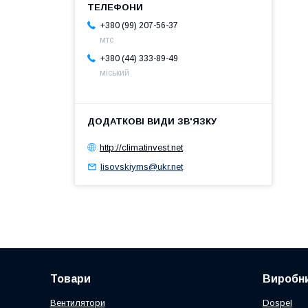
+380 (99) 207-56-37
мтс
+380 (44) 333-89-49
міський
http://climatinvest.net
lisovskiyms@ukr.net
Товари
Виробни
Вентилятори
Dospel