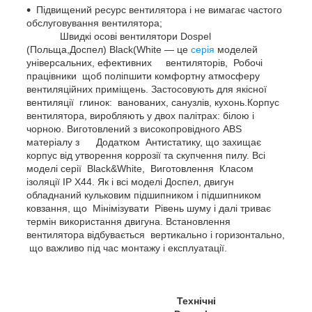
Підвищений ресурс вентилятора і не вимагає частого
обслуговування вентилятора;
Швидкі осові вентилятори Dospel
(Польща,Доспел) Black(White — це
серія
моделей
універсальних, ефективних вентиляторів, Робочі
працівники щоб поліпшити комфортну атмосферу
вентиляційних приміщень. Застосовують для якісної
вентиляції глинок: ванованих, санузлів, кухонь.Корпус
вентилятора, виробляють у двох палітрах: білою і
чорною. Виготовлений з високопровідного ABS
матеріалу з Додатком Антистатику, що захищає
корпус від утворення коррозії та скупчення пилу. Всі
моделі серії Black&White, Виготовлення Класом
ізоляції IP Х44. Як і всі моделі Доспел, двигун
обладнаний кульковим підшипником і підшипником
ковзання, що Мінімізувати Рівень шуму і далі триває
термін використання двигуна. Встановлення
вентилятора відбувається вертикально і горизонтально,
що важливо під час монтажу і експлуатації.
Технічні