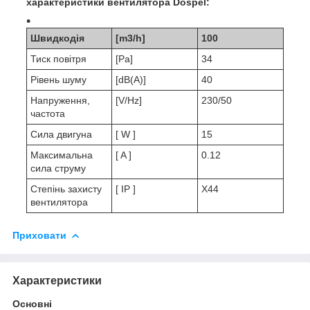
характеристики вентилятора Dospel:
Швидкодія
[m3/h]
100
Тиск повітря
[Pa]
34
Рівень шуму
[dB(A)]
40
Напруження,
[V/Hz]
230/50
частота
Сила двигуна
[ W ]
15
Максимальна
[ A ]
0.12
сила струму
Степінь захисту
[ IP ]
X44
вентилятора
Приховати
Характеристики
Основні