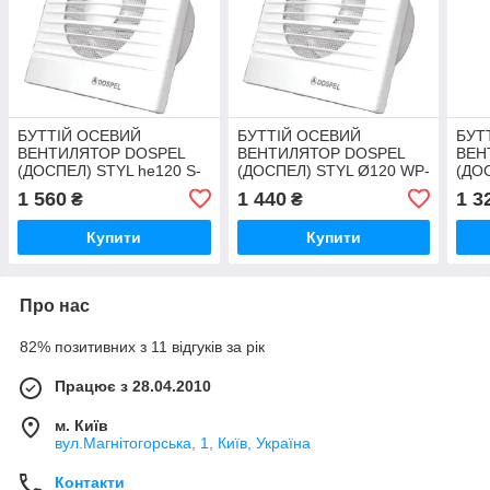
БУТТІЙ ОСЕВИЙ
БУТТІЙ ОСЕВИЙ
БУТ
ВЕНТИЛЯТОР DOSPEL
ВЕНТИЛЯТОР DOSPEL
ВЕН
(ДОСПЕЛ) STYL he120 S-
(ДОСПЕЛ) STYL Ø120 WP-
(ДО
P (З ОБРАТНИМ
P (С ОБРАТНЫМ
P (
1 560
1 440
1 3
₴
₴
КЛАПАНОМ)
КЛАПАНОМ)
КЛА
Купити
Купити
Про нас
82% позитивних з 11 відгуків за рік
Працює з 28.04.2010
м. Київ
вул.Магнітогорська, 1, Київ, Україна
Контакти