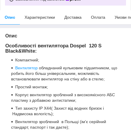
Опис
Характеристики
Доставка
Оплата
Умови п
Опис
Особливості вентилятора Dospel 120 S
Black&White:
Компактний;
Вентилятор
обладнаний кульковим підшипником, що
робить його більш універсальним, можливість
встановлювати вентилятор на стіну або в стелю;
Простий монтаж;
Корпус вентилятор зроблений з високоякісного АБС
пластику з добавкою антистатики;
Тип захисту IP X44( Захист від водних бризок і
Надвисока вологість);
Вентилятор зроблений в Польщі (ім'є серійний
стандарт, паспорт і так даєте);