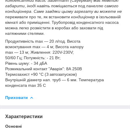
Конденсатний насос
Sauermann (Сауерман)
має невеликі
габарити
,
іноді навіть поміщається
под
панеллю самого
кондиціонера
.
Саме завдяки цьому агрегату ви можете не
переживати про те, як встановити
кондиціонер
в ізольованій
кімнаті або приміщенні. Трубопровід конденсатного насоса
можна легко розмістити в коробах або заховати під
натяжними стелями.
Продуктивність max — 20 л/год. Висота
всмоктування max — 4 м; Висота напору
max — 13 м; Живлення: 220V-230V;
50/60 Гц; Потужність: - 21 Вт;
Рівень шуму: - 34 дБА
Розмикальний контакт "Аварія": 8А 250В
Термозахист +90 °C (З автозапуском)
Внутрішній діаметр нап. труб — 6 мм. Температура
конденсата max 35 С
Приховати
Характеристики
Основні