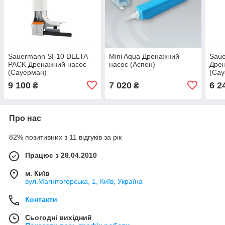
Sauermann SI-10 DELTA
Mini Aqua Дренажний
Saue
PACK Дренажний насос
насос (Аспен)
Дре
(Сауерман)
(Сау
9 100
7 020
6 2
₴
₴
Про нас
82% позитивних з 11 відгуків за рік
Працює з 28.04.2010
м. Київ
вул.Магнітогорська, 1, Київ, Україна
Контакти
Сьогодні вихідний