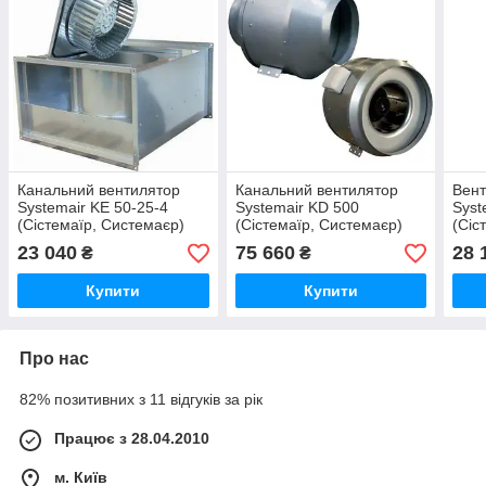
Канальний вентилятор
Канальний вентилятор
Вент
Systemair KE 50-25-4
Systemair KD 500
Syst
(Сістемаїр, Системаєр)
(Сістемаїр, Системаєр)
(Сіс
23 040
75 660
28 
₴
₴
Купити
Купити
Про нас
82% позитивних з 11 відгуків за рік
Працює з 28.04.2010
м. Київ