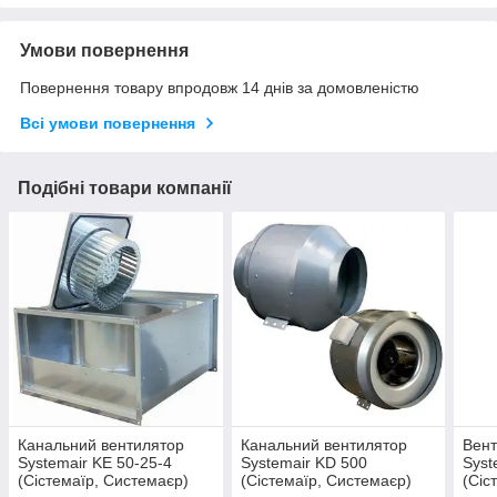
Умови повернення
Повернення товару впродовж 14 днів за домовленістю
Всі умови повернення
Подібні товари компанії
Канальний вентилятор
Канальний вентилятор
Вент
Systemair KE 50-25-4
Systemair KD 500
Syst
(Сістемаїр, Системаєр)
(Сістемаїр, Системаєр)
(Сіс