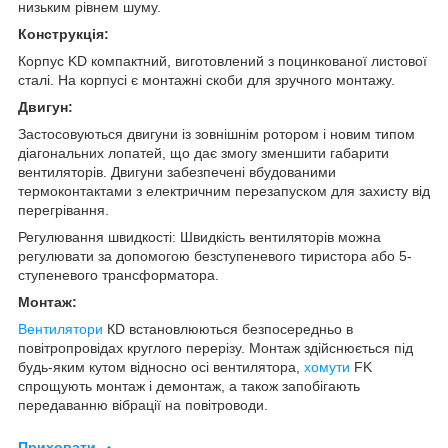
низьким рівнем шуму.
Конструкція:
Корпус KD компактний, виготовлений з поцинкованої листової
сталі. На корпусі є монтажні скоби для зручного монтажу.
Двигун:
Застосовуються двигуни із зовнішнім ротором і новим типом
діагональних лопатей, що дає змогу зменшити габарити
вентиляторів. Двигуни забезпечені вбудованими
термоконтактами з електричним перезапуском для захисту від
перегрівання.
Регулювання швидкості: Швидкість вентиляторів можна
регулювати за допомогою безступеневого тиристора або 5-
ступеневого трансформатора.
Монтаж:
Вентилятори
КD встановлюються безпосередньо в
повітропровідах круглого перерізу. Монтаж здійснюється під
будь-яким кутом відносно осі вентилятора,
хомути
FK
спрощують монтаж і демонтаж, а також запобігають
передаванню вібрації на повітроводи.
Приховати