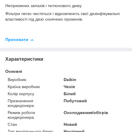
Неприємних запахів і тютюнового диму
Фільтри легко чистяться і відновлюють свої дезінфікувальні
властивості під дією сонячних променів.
Приховати
Характеристики
Основні
Виробник
Daikin
Країна виробник
Чехія
Колір корпусу
Білий
Призначення
Побутовий
кондиціонера
Режим роботи
Охолодження/обігрів
кондиціонера
Стан
Новий
Тип внутрішнього блоку
Настінний