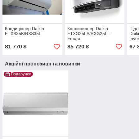
Кондиціонер Daikin
Кондиционер Daikin
Підл
FTXS35K/RXS35L
FTXG25LS/RXG25L -
Dai
Emura
Inver
81 770
85 720
67 
₴
₴
Акційні пропозиції та новинки
Подарунок