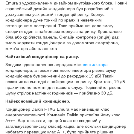
Emura з удосконаленим дизайном внутрішнього блока. Новий
європейський дизайн кондиціонера був розроблений з
урахуванням усіх реалій і тенденцій ринку. Корпус
кондиціонера дуже тонкий по краях із невеликим
потовщенням посередині. Таке приймання дало змогу
створити один із найтонших корпусів на ринку. Кришталево
біла або срібляста панель. Онлайн контролер (опція) дає
змогу керувати кондиціонером за допомогою смартфона,
комп'ютера або планшета.
Найтихіший кондиціонер на ринку.
Завдяки вдосконаленню аеродинаміки
вентилятора
кондиціонера, а також новітнього інвертора рівень шуму
кондиціонера був знижений до рекордних 19 дБ! Такий
показник на сьогодні є найкращим на ринку. Крім того, 19 дБ
практично не помітні для нашого слуху. Порівняйте, рівень
шуму стрілок настінних годинників — приблизно 30 дБ.
Найекономніший кондиціонер.
Кондиціонер Daikin FTXG Emura має найвищий клас
енергоефективності. Компанія Daikin присвоїла йому клас
А+++. Варто сказати, що цей клас не введений у
загальнуєвропейську класифікацію, але оскільки кондиціонер
набагато перевищує клас А++, було прийняте рішення,