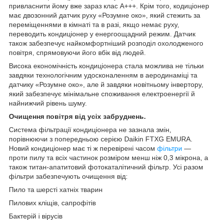
привласнити йому вже зараз клас А+++. Крім того, кодиціонер
має двозонний датчик руху «Розумне око», який стежить за
переміщеннями в кімнаті та в разі, якщо немає руху,
переводить кондиціонер у енергоощадний режим. Датчик
також забезпечує найкомфортніший розподіл охолодженого
повітря, спрямовуючи його вбік від людей.
Висока економічність кондиціонера стала можлива не тільки
завдяки технологічним удосконаленням в аеродинаміці та
датчику «Розумне око», але й завдяки новітньому інвертору,
який забезпечує мінімальне споживання електроенергії й
найнижчий рівень шуму.
Очищення повітря від усіх забруднень.
Система фільтрації кондиціонера не зазнала змін,
порівнюючи з попередньою серією Daikin FTXG EMURA.
Новий кондиціонер має ті ж перевірені часом
фільтри
—
проти пилу та всіх частинок розміром менш ніж 0,3 мікрона, а
також титан-апатитовий фотокаталітичний фільтр. Усі разом
фільтри забезпечують очищення від:
Пило та шерсті хатніх тварин
Пилових кліщів, сапрофітів
Бактерій і вірусів