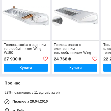
Теплова завіса з водяним
Теплова завіса з
Тепл
теплообмінником Wing
електричним
еле
W150
теплообмінником Wing
тепл
E100 EC
E100
27 930
24 768
22 
₴
₴
Купити
Купити
Про нас
82% позитивних з 11 відгуків за рік
Працює з 28.04.2010
м. Київ