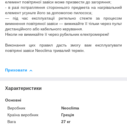
елемент повітряної завіси може призвести до загоряння;
- в разі потрапляння стороннього предмета на нагрівальний
елемент усуньте його за допомогою пилососа;
— під час експлуатації ретельно стежте за процесом
вимкнення повітряної завіси — вимикайте її тільки через пульт
дистанційного або кабельного керування.
Ніколи не вимикайте її через рубильник електромережі!
Виконання цих правил дасть змогу вам експлуатувати
повітряні завіси Neoclima тривалий термін.
Приховати
Характеристики
Основні
Виробник
Neoclima
Країна виробник
Греція
Вага
27 кг