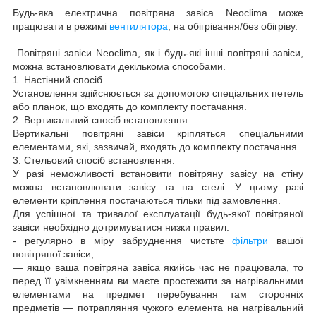
Будь-яка електрична повітряна завіса Neoclima може
працювати в режимі
вентилятора
, на обігрівання/без обігріву.
Повітряні завіси Neoclima, як і будь-які інші повітряні завіси,
можна встановлювати декількома способами.
1. Настінний спосіб.
Установлення здійснюється за допомогою спеціальних петель
або планок, що входять до комплекту постачання.
2. Вертикальний спосіб встановлення.
Вертикальні повітряні завіси кріпляться спеціальними
елементами, які, зазвичай, входять до комплекту постачання.
3. Стельовий спосіб встановлення.
У разі неможливості встановити повітряну завісу на стіну
можна встановлювати завісу та на стелі. У цьому разі
елементи кріплення постачаються тільки під замовлення.
Для успішної та тривалої експлуатації будь-якої повітряної
завіси необхідно дотримуватися низки правил:
- регулярно в міру забруднення чистьте
фільтри
вашої
повітряної завіси;
— якщо ваша повітряна завіса якийсь час не працювала, то
перед її увімкненням ви маєте простежити за нагрівальними
елементами на предмет перебування там сторонніх
предметів — потрапляння чужого елемента на нагрівальний