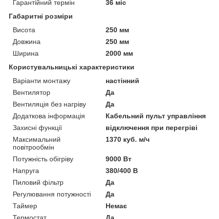
Гарантійний термін
36 міс
Габаритні розміри
Висота
250 мм
Довжина
250 мм
Ширина
2000 мм
Користувальницькі характеристики
Варіанти монтажу
настінний
Вентилятор
Да
Вентиляція без нагріву
Да
Додаткова інформація
Кабельний пульт управління
Захисні функції
відключення при перегріві
Максимальний
1370 куб. м/ч
повітрообмін
Потужність обігріву
9000 Вт
Напруга
380/400 В
Пиловий фільтр
Да
Регулювання потужності
Да
Таймер
Немає
Термостат
Да