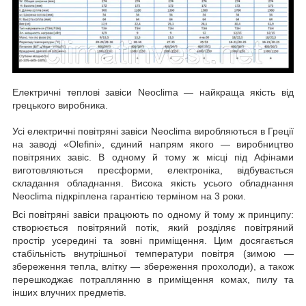
Електричні теплові завіси Neoclima — найкраща якість від
грецького виробника.
Усі електричні повітряні завіси Neoclima виробляються в Греції
на заводі «Olefini», єдиний напрям якого — виробництво
повітряних завіс. В одному й тому ж місці під Афінами
виготовляються пресформи, електроніка, відбувається
складання обладнання. Висока якість усього обладнання
Neoclima підкріплена гарантією терміном на 3 роки.
Всі повітряні завіси працюють по одному й тому ж принципу:
створюється повітряний потік, який розділяє повітряний
простір усередині та зовні приміщення. Цим досягається
стабільність внутрішньої температури повітря (зимою —
збереження тепла, влітку — збереження прохолоди), а також
перешкоджає потраплянню в приміщення комах, пилу та
інших влучних предметів.