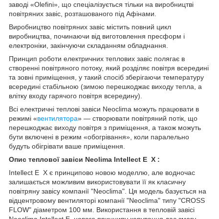
заводі «Olefini», що спеціалізується тільки на виробництві
повітряних завіс, розташованого під Афінами.
Виробництво повітряних завіс містить повний цикл
виробництва, починаючи від виготовлення пресформ і
електроніки, закінчуючи складанням обладнання.
Принцип роботи електричних теплових завіс полягає в
створенні повітряного потоку, який розділяє повітря всередині
та зовні приміщення, у такий спосіб зберігаючи температуру
всередині стабільною (зимою перешкоджає виходу тепла, а
влітку входу гарячого повітря всередину).
Всі електричні теплові завіси Neoclima можуть працювати в
режимі «
вентилятора
» — створювати повітряний потік, що
перешкоджає виходу повітря з приміщення, а також можуть
бути включені в режим «обогрівання», коли паралельно
будуть обігрівати ваше приміщення.
Опис теплової завіси Neolima Intellect E X :
Intellect Е X є принципово новою моделлю, але водночас
залишається можливим використовувати її як класичну
повітряну завісу компанії "Neoclima". Ця модель базується на
відцентровому вентиляторі компанії "Neoclima" типу "CROSS
FLOW" діаметром 100 мм. Використання в тепловій завісі