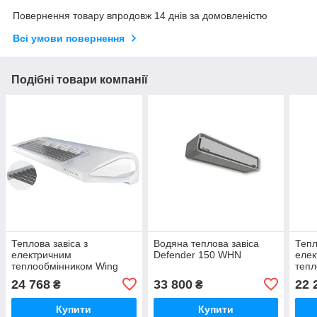
Повернення товару впродовж 14 днів за домовленістю
Всі умови повернення
Подібні товари компанії
Теплова завіса з
Водяна теплова завіса
Тепл
електричним
Defender 150 WHN
еле
теплообмінником Wing
тепл
E100 EC
E100
24 768
33 800
22 
₴
₴
Купити
Купити