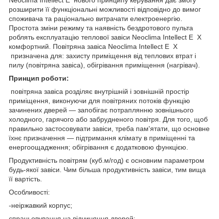
Neoclima Intellect Е нового принципу керування дає змогу
розширити її функціональні можливості відповідно до вимог
споживача та раціонально витрачати електроенергію.
Простота зміни режиму та наявність бездротового пульта
роблять експлуатацію теплової завіси Neoclima Intellect Е X
комфортний. Повітряна завіса Neoclima Intellect Е X
призначена для: захисту приміщення від теплових втрат і
пилу (повітряна завіса), обігрівання приміщення (нагрівач).
Принцип роботи:
повітряна завіса розділяє внутрішній і зовнішній простір
приміщення, виконуючи для повітряних потоків функцію
зачинених дверей — запобігає потраплянню зовнішнього
холодного, гарячого або забрудненого повітря. Для того, щоб
правильно застосовувати завіси, треба пам'ятати, що основне
їхнє призначення — підтримання клімату в приміщенні та
енергоощадження; обігрівання є додатковою функцією.
Продуктивність повітрям (куб.м/год) є основним параметром
будь-якої завіси. Чим більша продуктивність завіси, тим вища
її вартість.
Особливості:
-неіржавкий корпус;
спрацьовування на відчиняння дверей;