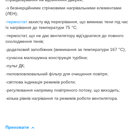
-з безінерційними стрічковими нагрівальними елементами
(ЛЕН);
-
термостат
захисту від перегрівання, що вимикає тени під час
їх нагрівання до температури 75 °C;
-термостат, що не дає вентилятору від'єднатися до повного
охолодження тенів;
-додатковий запобіжник (вимикання за температури 167 °C);
-сучасна малошумна конструкція турбіни;
-пульт ДК;
-пиловловлювальний фільтр для очищення повітря;
-світлова індикація режимів роботи;
-регулювання напрямку повітряного потоку, що виходить;
-кілька рівнів нагрівання та режимів роботи вентилятора.
Приховати