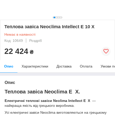
Теплова завіса Neoclima Intellect E 10 X
Немає в наявності
Код: 10649
Роздріб
22 424
₴
Опис
Характеристики
Доставка
Оплата
Умови п
Опис
Теплова завіса Neoclima E X.
Електричні теплові завіси Neolima Intellect E X
—
найкраща якість від грецького виробника.
Усі електричні завіси Neoclima виготовляються на грецькому