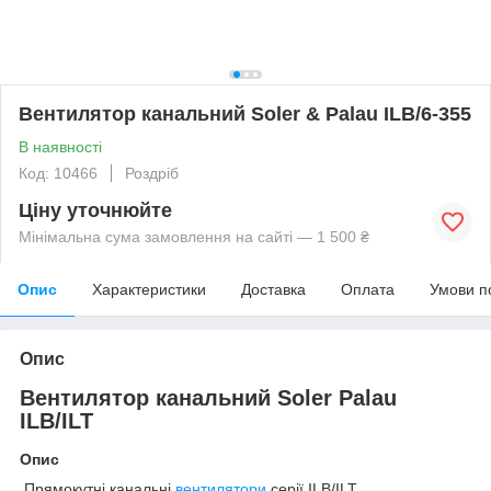
Вентилятор канальний Soler & Palau ILB/6-355
В наявності
Код: 10466
Роздріб
Ціну уточнюйте
Мінімальна сума замовлення на сайті — 1 500 ₴
Опис
Характеристики
Доставка
Оплата
Умови п
Опис
Вентилятор канальний Soler Palau
ILB/ILT
Опис
Прямокутні канальні
вентилятори
серії ILB/ILT