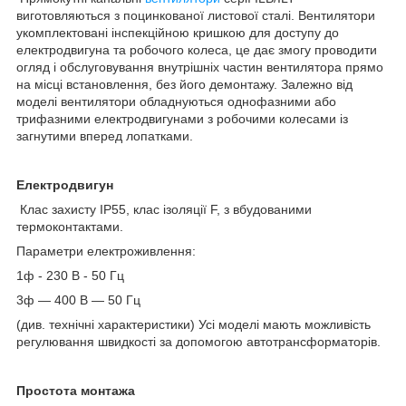
виготовляються з поцинкованої листової сталі. Вентилятори
укомплектовані інспекційною кришкою для доступу до
електродвигуна та робочого колеса, це дає змогу проводити
огляд і обслуговування внутрішніх частин вентилятора прямо
на місці встановлення, без його демонтажу. Залежно від
моделі вентилятори обладнуються однофазними або
трифазними електродвигунами з робочими колесами із
загнутими вперед лопатками.
Електродвигун
Клас захисту IP55, клас ізоляції F, з вбудованими
термоконтактами.
Параметри електроживлення:
1ф - 230 В - 50 Гц
3ф — 400 В — 50 Гц
(див. технічні характеристики) Усі моделі мають можливість
регулювання швидкості за допомогою автотрансформаторів.
Простота монтажа