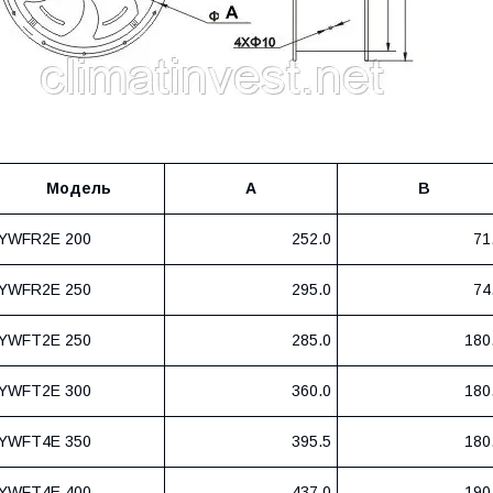
Модель
A
B
YWFR2E 200
252.0
71
YWFR2E 250
295.0
74
YWFT2E 250
285.0
180
YWFT2E 300
360.0
180
YWFT4E 350
395.5
180
YWFT4E 400
437.0
190