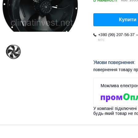
В наявності
Код:
1035
Купити
+380 (99) 207-56-37
мтс
повернення товару п
У компанії підключені
будь-який товар не п