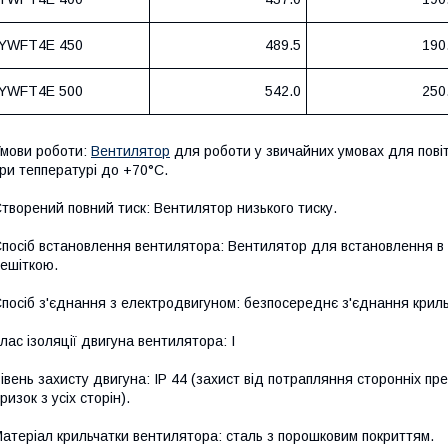
YWFT4E 450
489.5
190
YWFT4E 500
542.0
250
мови роботи:
Вентилятор
для роботи у звичайних умовах для пові
ри теппературі до +70°С.
творений повний тиск: Вентилятор низького тиску.
посіб встановлення вентилятора: Вентилятор для встановлення в с
ешіткою.
посіб з'єднання з електродвигуном: безпосереднє з'єднання крил
лас ізоляції двигуна вентилятора: І
івень захисту двигуна: ІР 44 (захист від потрапляння сторонніх п
ризок з усіх сторін).
атеріал крильчатки вентилятора: сталь з порошковим покриттям.