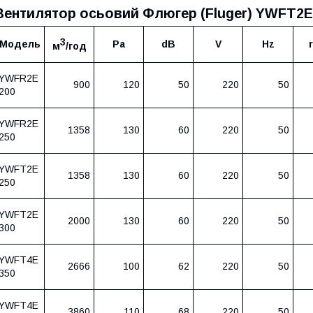
Вентилятор осьовий Флюгер (Fluger) YWFТ2E
3
Модель
Pa
dB
V
Hz
м
/год
YWFR2E
900
120
50
220
50
200
YWFR2E
1358
130
60
220
50
250
YWFT2E
1358
130
60
220
50
250
YWFT2E
2000
130
60
220
50
300
YWFT4E
2666
100
62
220
50
350
YWFT4E
3860
110
68
220
50