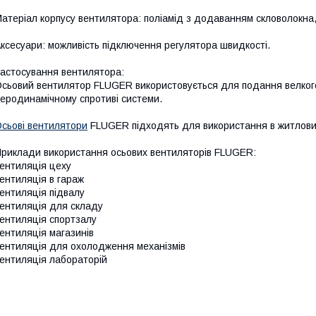
атеріал корпусу вентилятора: поліамід з додаванням скловолокна
ксесуари: можливість підключення регулятора швидкості.
астосування вентилятора:
сьовий вентилятор FLUGER використовується для подання велкого
еродинамічному спротиві системи.
сьові вентилятори
FLUGER підходять для використання в житлових
риклади використання осьових вентиляторів FLUGER:
ентиляція цеху
ентиляція в гараж
ентиляція підвалу
ентиляція для складу
ентиляція спортзалу
ентиляція магазинів
ентиляція для охолодження механізмів
ентиляція лабораторій