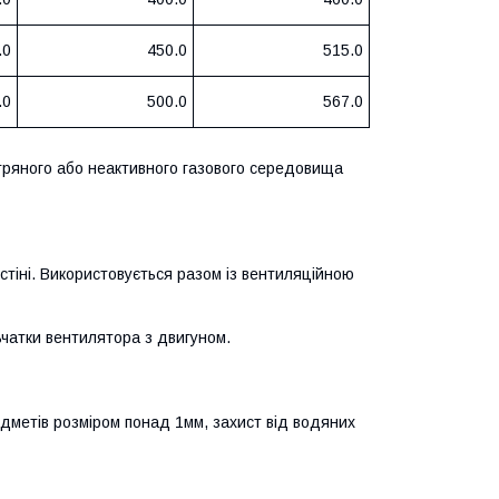
.0
450.0
515.0
.0
500.0
567.0
тряного або неактивного газового середовища
тіні. Використовується разом із вентиляційною
ьчатки вентилятора з двигуном.
редметів розміром понад 1мм, захист від водяних