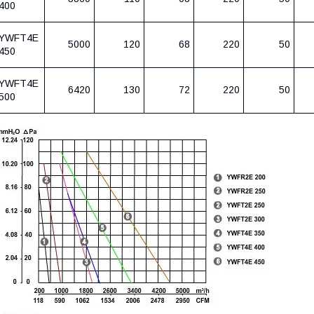
400
YWFT4E
5000
120
68
220
50
450
YWFT4E
6420
130
72
220
50
500