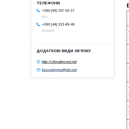
+380 (99) 207-56-37
мтс
+380 (44) 333-89-49
міський
http://climatinvest.net
lisovskiyms@ukr.net