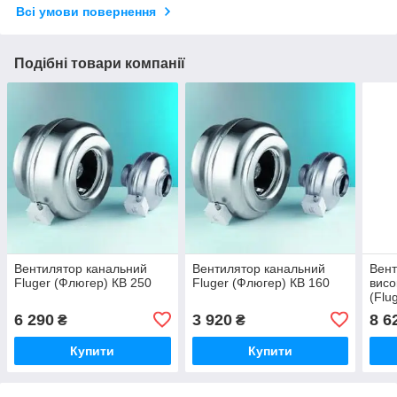
Всі умови повернення
Подібні товари компанії
Вентилятор канальний
Вентилятор канальний
Вент
Fluger (Флюгер) КВ 250
Fluger (Флюгер) КВ 160
висо
(Flu
6 290
3 920
8 6
₴
₴
Купити
Купити