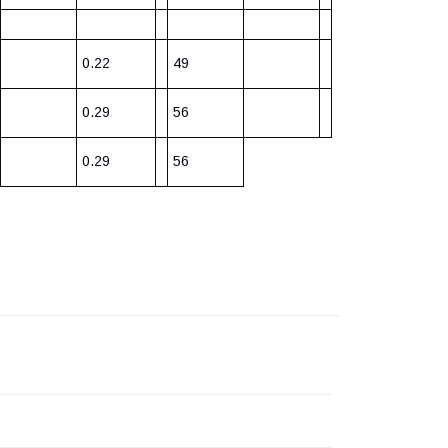
0.22
49
0.29
56
0.29
56