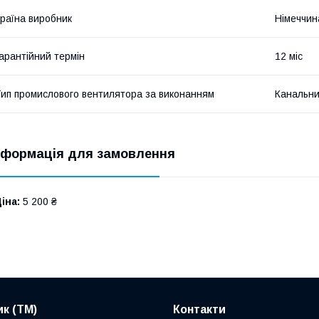
раїна виробник
Німеччин
арантійний термін
12 міс
ип промислового вентилятора за виконанням
Канальн
нформація для замовлення
іна:
5 200 ₴
к (ТМ)
Контакти