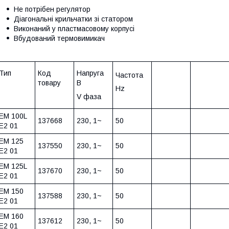
Не потрібен регулятор
Діагональні крильчатки зі статором
Виконаний у пластмасовому корпусі
Вбудований термовимикач
Тип
Код
Напруга
Частота
товару
В
Hz
V фаза
EM 100L
137668
230, 1~
50
E2 01
EM 125
137550
230, 1~
50
E2 01
EM 125L
137670
230, 1~
50
E2 01
EM 150
137588
230, 1~
50
E2 01
EM 160
137612
230, 1~
50
E2 01