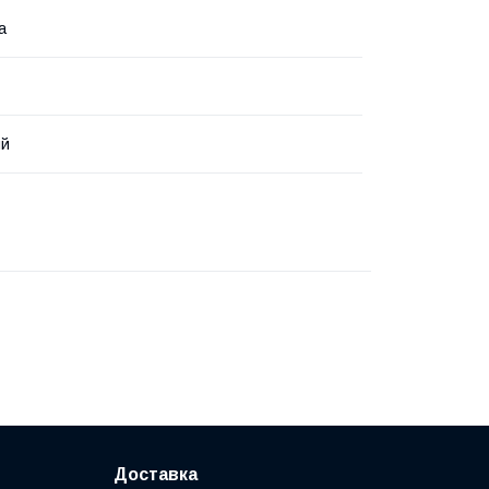
а
ий
Доставка