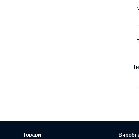
К
Г
Т
І
Ц
Товари
Виробни