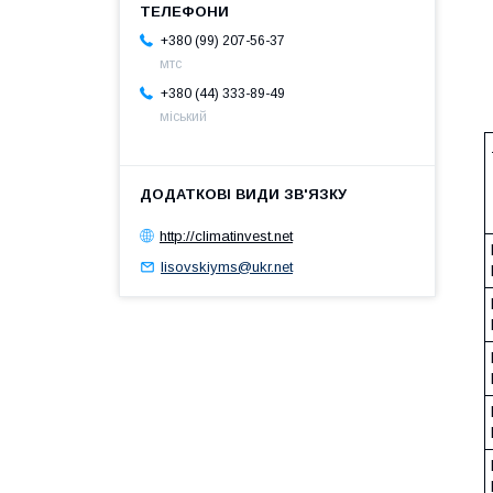
+380 (99) 207-56-37
мтс
+380 (44) 333-89-49
міський
http://climatinvest.net
lisovskiyms@ukr.net