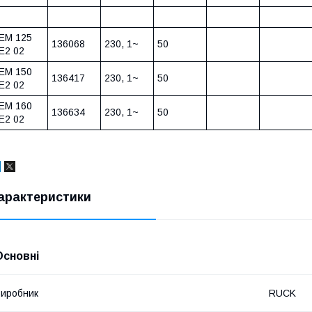
EM 125
136068
230, 1~
50
E2 02
EM 150
136417
230, 1~
50
E2 02
EM 160
136634
230, 1~
50
E2 02
арактеристики
Основні
иробник
RUCK