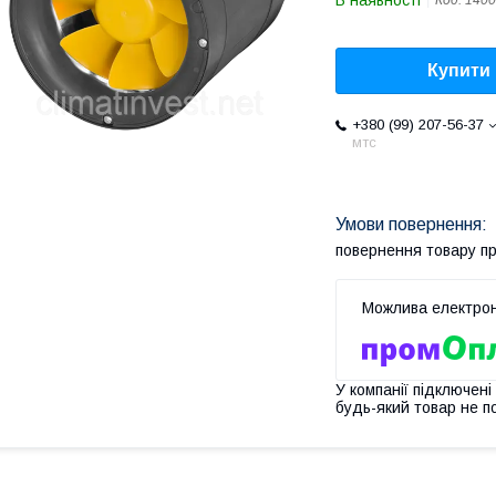
В наявності
Код:
1400
Купити
+380 (99) 207-56-37
мтс
повернення товару п
У компанії підключені
будь-який товар не п