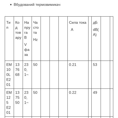
Вбудований термовимикач
Ти
Ко
На
Ча
Сила тока
дБ
п
д
пру
сто
A
dB(
тов
га
та
A)
ару
В
Hz
V
фа
за
EM
13
23
50
0.21
53
10
76
0,
0L
68
1~
E2
01
EM
13
23
50
0.22
49
12
75
0,
5
50
1~
E2
01