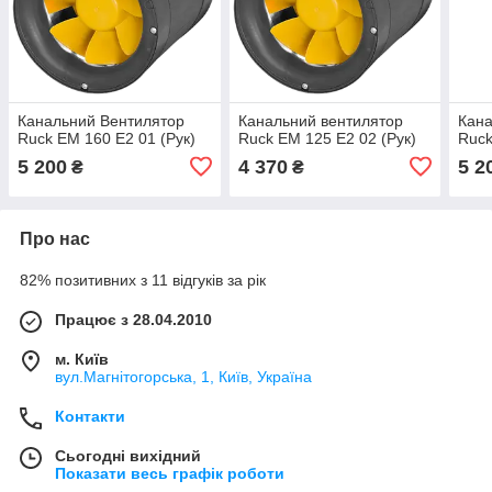
Канальний Вентилятор
Канальний вентилятор
Кана
Ruck EM 160 E2 01 (Рук)
Ruck EM 125 E2 02 (Рук)
Ruck
5 200
4 370
5 2
₴
₴
Про нас
82% позитивних з 11 відгуків за рік
Працює з 28.04.2010
м. Київ
вул.Магнітогорська, 1, Київ, Україна
Контакти
Сьогодні вихідний
Показати весь графік роботи