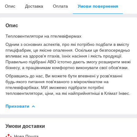
Опис
Доставка
Оплата
Умови повернення
Опис
Тепловентилятори на птелевіфермах
Одним з основних аспектів, про які потрібно подбати в вмісту
птиціфабрик, це якісне опалення. Оскільки це безпосередньо
впливає на здоров'я птахів, їхніх насіння і якість продукції.
Правильно підібрані АВО істотно дають змогу розширити межі
бізнесу, а працівникам комфортно виконувати свої обов'язки.
Обравшись до нас, Ви можете бути впевнені у розв'язанні
будь-якого питання пов'язаного з мікрокліматом на
птелевіфарбіках. МИ зможемо підібрати потрібні
тепловентилятори, ціни, на які найприйнятніші в Клімат Інвес.
Приховати
Умови доставки
Нова Пошта