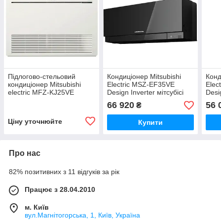
Підлогово-стельовий
Кондиціонер Mitsubishi
Конд
кондиціонер Mitsubishi
Electric MSZ-EF35VE
Elec
electric MFZ-KJ25VE
Design Inverter мітсубісі
Desi
66 920
56 
₴
Ціну уточнюйте
Купити
Про нас
82% позитивних з 11 відгуків за рік
Працює з 28.04.2010
м. Київ
вул.Магнітогорська, 1, Київ, Україна