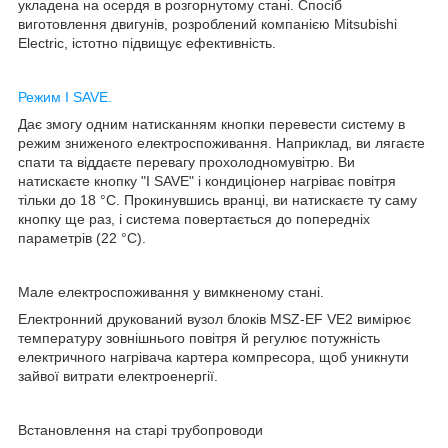
укладена на осердя в розгорнутому стані. Спосіб
виготовлення двигунів, розроблений компанією Mitsubishi
Electric, істотно підвищує ефективність.
Режим I SAVE.
Дає змогу одним натисканням кнопки перевести систему в
режим зниженого електроспоживання. Наприклад, ви лягаєте
спати та віддаєте перевагу прохолодномувітрю. Ви
натискаєте кнопку "I SAVE" і кондиціонер нагріває повітря
тільки до 18 °C. Прокинувшись вранці, ви натискаєте ту саму
кнопку ще раз, і система повертається до попередніх
параметрів (22 °C).
Мале електроспоживання у вимкненому стані.
Електронний друкований вузол блоків MSZ-EF VE2 вимірює
температуру зовнішнього повітря й регулює потужність
електричного нагрівача картера компресора, щоб уникнути
зайвої витрати електроенергії.
Встановлення на старі трубопроводи