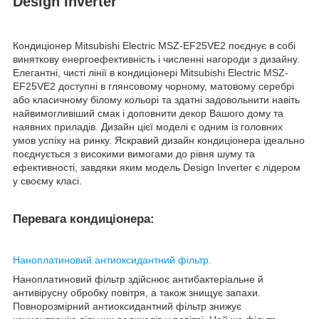
Design Inverter
Кондиціонер Mitsubishi Electric MSZ-EF25VE2 поєднує в собі
виняткову енергоефективність і численні нагороди з дизайну.
Елегантні, чисті лінії в кондиціонері Mitsubishi Electric MSZ-
EF25VE2 доступні в глянсовому чорному, матовому серебрі
або класичному білому кольорі та здатні задовольнити навіть
найвимогливіший смак і доповнити декор Вашого дому та
наявних приладів. Дизайн цієї моделі є одним із головних
умов успіху на ринку. Яскравий дизайн кондиціонера ідеально
поєднується з високими вимогами до рівня шуму та
ефективності, завдяки яким модель Design Inverter є лідером
у своєму класі.
Перевага кондиціонера:
Наноплатиновий антиоксидантний фільтр.
Наноплатиновий фільтр здійснює антибактеріальне й
антивірусну обробку повітря, а також знищує запахи.
Повнорозмірний антиоксидантний фільтр знижує