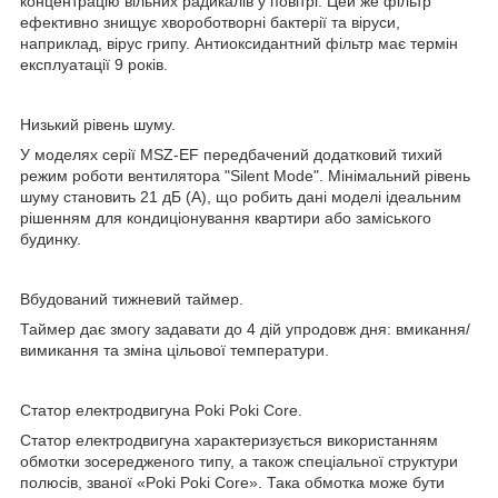
концентрацію вільних радикалів у повітрі. Цей же фільтр
ефективно знищує хвороботворні бактерії та віруси,
наприклад, вірус грипу. Антиоксидантний фільтр має термін
експлуатації 9 років.
Низький рівень шуму.
У моделях серії MSZ-EF передбачений додатковий тихий
режим роботи вентилятора "Silent Mode". Мінімальний рівень
шуму становить 21 дБ (А), що робить дані моделі ідеальним
рішенням для кондиціонування квартири або заміського
будинку.
Вбудований тижневий таймер.
Таймер дає змогу задавати до 4 дій упродовж дня: вмикання/
вимикання та зміна цільової температури.
Статор електродвигуна Poki Poki Core.
Статор електродвигуна характеризується використанням
обмотки зосередженого типу, а також спеціальної структури
полюсів, званої «Poki Poki Core». Така обмотка може бути