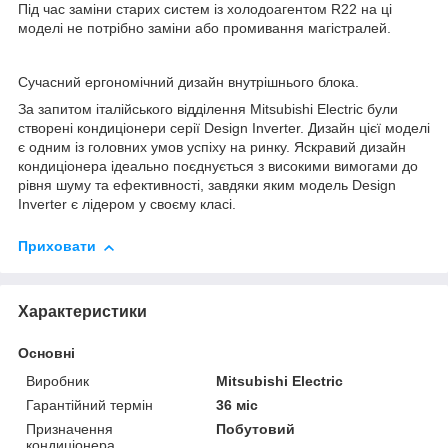
Під час заміни старих систем із холодоагентом R22 на ці
моделі не потрібно заміни або промивання магістралей.
Сучасний ергономічний дизайн внутрішнього блока.
За запитом італійського відділення Mitsubishi Electric були
створені кондиціонери серії Design Inverter. Дизайн цієї моделі
є одним із головних умов успіху на ринку. Яскравий дизайн
кондиціонера ідеально поєднується з високими вимогами до
рівня шуму та ефективності, завдяки яким модель Design
Inverter є лідером у своєму класі.
Приховати
Характеристики
Основні
Виробник
Mitsubishi Electric
Гарантійний термін
36 міс
Призначення
Побутовий
кондиціонера