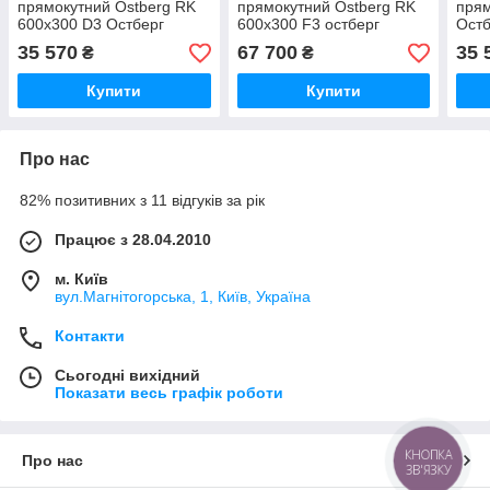
прямокутний Ostberg RK
прямокутний Ostberg RK
прям
600x300 D3 Остберг
600x300 F3 остберг
Остб
35 570
67 700
35 
₴
₴
Купити
Купити
Про нас
82% позитивних з 11 відгуків за рік
Працює з 28.04.2010
м. Київ
вул.Магнітогорська, 1, Київ, Україна
Контакти
Сьогодні вихідний
Показати весь графік роботи
КНОПКА
Про нас
ЗВ'ЯЗКУ