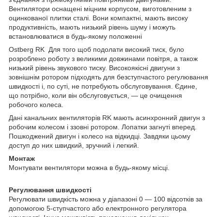
Вентилятори оснащені міцним корпусом, виготовленим з
оцинкованої плитки сталі. Вони компактні, мають високу
продуктивність, мають низький рівень шуму і можуть
встановлюватися в будь-якому положенні
Ostberg RK
Для того щоб подолати високий тиск, було
розроблено роботу з великими довжинами повітря, а також
низький рівень звукового тиску. Високоякісні двигуни з
зовнішнім ротором підходять для безступчастого регулювання
швидкості і, по суті, не потребують обслуговування. Єдине,
що потрібно, коли він обслуговується, — це очищення
робочого колеса.
Дані канальних вентиляторів RK мають асинхронний двигун з
робочим колесом і ззовні ротором. Лопатки загнуті вперед.
Пошкоджений двигун і колесо на відкидці. Завдяки цьому
доступ до них швидкий, зручний і легкий.
Монтаж
Монтувати вентилятори можна в будь-якому місці.
Регулювання швидкості
Регулювати швидкість можна у діапазоні 0 — 100 відсотків за
допомогою 5-ступчастого або електронного регулятора