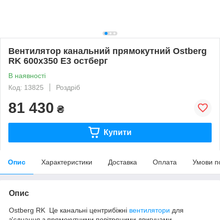
Вентилятор канальний прямокутний Ostberg
RK 600x350 E3 остберг
В наявності
Код: 13825
Роздріб
81 430
₴
Купити
Опис
Характеристики
Доставка
Оплата
Умови п
Опис
Ostberg RK
Це канальні центрибіжні
вентилятори
для
з'єднання з прямокутними повітряними двигунами.