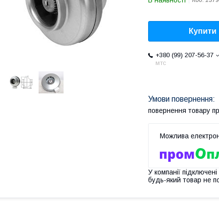
В наявності
Код:
1379
Купити
+380 (99) 207-56-37
мтс
повернення товару п
У компанії підключені
будь-який товар не п