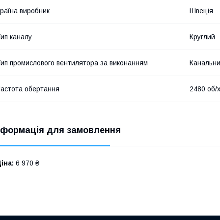
раїна виробник
Швеція
ип каналу
Круглий
ип промислового вентилятора за виконанням
Канальн
астота обертання
2480 об/
нформація для замовлення
іна:
6 970 ₴