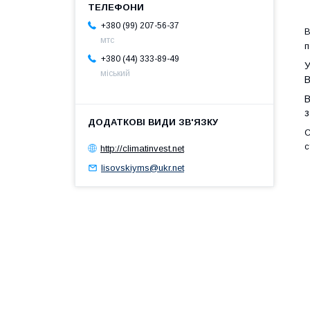
+380 (99) 207-56-37
В
мтс
п
+380 (44) 333-89-49
У
міський
В
з
C
с
http://climatinvest.net
lisovskiyms@ukr.net