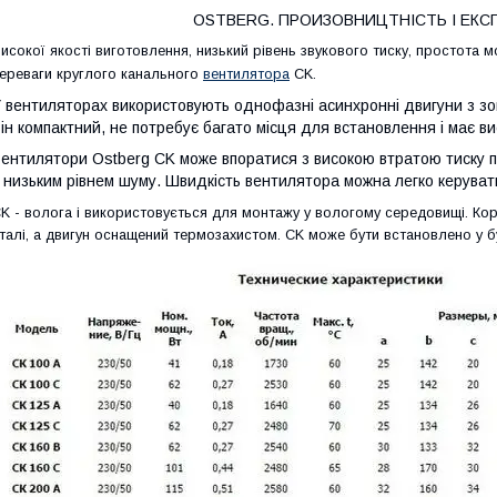
OSTBERG
. ПРОИЗОВНИЦТНІСТЬ І ЕКС
исокої якості виготовлення, низький рівень звукового тиску, простота 
ереваги круглого канального
вентилятора
CK.
 вентиляторах використовують однофазні асинхронні двигуни з зов
ін компактний, не потребує багато місця для встановлення і має ви
Вентилятори
Ostberg
CK може впоратися з високою втратою тиску п
 низьким рівнем шуму. Швидкість вентилятора можна легко керуват
K - волога і використовується для монтажу у вологому середовищі. Кор
талі, а двигун оснащений термозахистом. CK може бути встановлено у будь