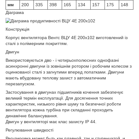
мм
200
335
398
165
134
157
175
148
Діаграма
Конструкція
Корпус вентилятора Вентс ВЦУ 4Е 200х102 виготовлений із
сталі з полімерним покриттям.
Двигун
Використовуються дво - і чотирьохполюсних однофазні
асинхронні двигуни із зовнішнім ротором і робочим колесом з
оцинкованої сталі з загнутими вперед лопатками. Двигуни
мають вбудовану теплову захист з автоматичним
перезапуском.
Застосування в двигунах підшипників кочення забезпечує
великий термін експлуатації. Для досягнення точних
характеристик, низького рівня шуму та безпечної роботи
вентилятора кожна турбіна при складанні проходить
динамічне балансування.
Двигун у вентиляторі має клас захисту IP 44.
Регулювання швидкості
Регулировка может быть как плавной, так и ступенчатой, и