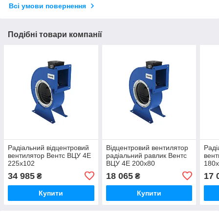
Всі умови повернення
Подібні товари компанії
Радіальний відцентровий
Відцентровий вентилятор
Раді
вентилятор Вентс ВЦУ 4Е
радіальний равлик Вентс
вент
225х102
ВЦУ 4Е 200х80
180
34 985
18 065
17 
₴
₴
Купити
Купити