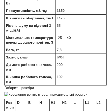
Вт
Продуктивність, м3/год
1350
Швидкість обертання, хв-1
1475
Рівень шуму на відстані 3
65
м, дБ(А)
Максимальна температура
-25...+40
переміщуваного повітря, З
Вага, кг
7,3
Захист, клас
ІРХ4
Діаметр робочого колеса,
200
мм
Ширина робочого колеса,
102
мм
Габаритні розміри
Роз
D
B
H
H1
H2
L
L1
L2
міри