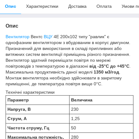
Опис
Характеристики
Доставка
Оплата
Умови п
Опис
Вентилятор
Вентс
ВЦУ
4Е 200х102 типу "равлик" є
однофазним вентилятором з вбудованим в корпус двигуном.
Призначений для використання в складі припливних або
витяжних систем вентиляції приміщень різного призначення.
Вентилятор здатний переміщати повітря по мережі
повітроводів з температурою в діапазоні
від -25°С до +45°С
.
Максимальна продуктивність даної моделі
1350 м3/год
.
Монтаж вентилятора необхідно здійснювати в закритому
приміщенні, де температура повітря вище 0°С.
Технічні характеристики
Параметр
Величина
Напруга, В
230
Струм, А
1,25
Частота струму, Гц
50
Максимальна потужність,
280