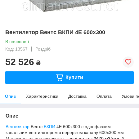
Вентилятор Вентс ВКПИ 4Е 600х300
В наявності
Код: 13567
Роздріб
52 526
₴
Купити
Опис
Характеристики
Доставка
Оплата
Умови п
Опис
Вентилятор
Вентс
ВКПИ
4Е 600х300 є однофазним
канальним вентилятором з перерізом каналу 600х300 мм
Максимальна продуктивність даної моделі
2470 м3/год.
У