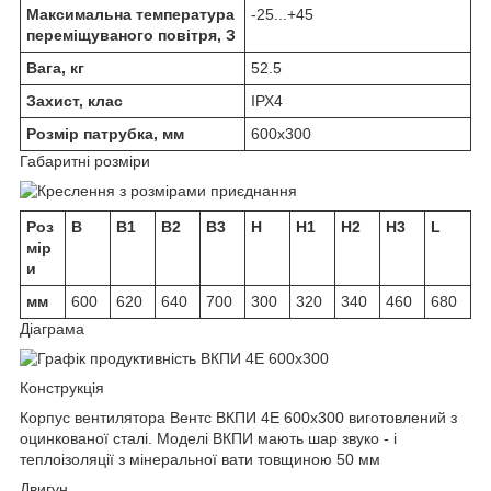
Максимальна температура
-25...+45
переміщуваного повітря, З
Вага, кг
52.5
Захист, клас
ІРХ4
Розмір патрубка, мм
600х300
Габаритні розміри
Роз
B
B1
B2
B3
H
H1
H2
H3
L
мір
и
мм
600
620
640
700
300
320
340
460
680
Діаграма
Конструкція
Корпус вентилятора Вентс ВКПИ 4Е 600х300 виготовлений з
оцинкованої сталі. Моделі ВКПИ мають шар звуко - і
теплоізоляції з мінеральної вати товщиною 50 мм
Двигун