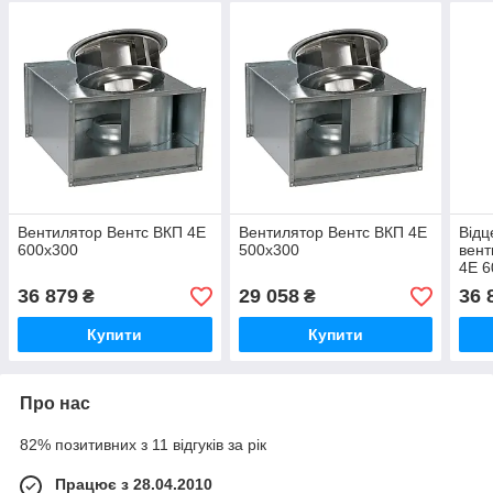
Вентилятор Вентс ВКП 4Е
Вентилятор Вентс ВКП 4Е
Відц
600x300
500x300
вен
4Е 6
36 879
29 058
36 
₴
₴
Купити
Купити
Про нас
82% позитивних з 11 відгуків за рік
Працює з 28.04.2010