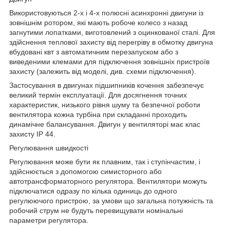
Використовуються 2-х і 4-х полюсні асинхронні двигуни із
зовнішнім ротором, які мають робоче колесо з назад
загнутими лопатками, виготовлений з оцинкованої сталі. Для
здійснення теплової захисту від перегріву в обмотку двигуна
вбудовані квт з автоматичним перезапуском або з
виведеними клемами для підключення зовнішніх пристроїв
захисту (залежить від моделі, див. схеми підключення).
Застосування в двигунах підшипників кочення забезпечує
великий термін експлуатації. Для досягнення точних
характеристик, низького рівня шуму та безпечної роботи
вентилятора кожна турбіна при складанні проходить
динамічне балансування. Двигун у вентиляторі має клас
захисту IP 44.
Регулювання швидкості
Регулювання може бути як плавним, так і ступінчастим, і
здійснюється з допомогою симисторного або
автотрансформаторного регулятора. Вентилятори можуть
підключатися одразу по кілька одиниць до одного
регулюючого пристрою, за умови що загальна потужність та
робочий струм не будуть перевищувати номінальні
параметри регулятора.