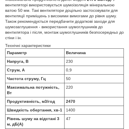
вентиляторі використовується шумоізоляція мінеральною
ватою 50 мм. Такі вентилятори доцільно застосовувати для
вентиляції приміщень з високими вимогами до рівня шуму.
Також рекомендується передбачити додаткові заходи для
шумозаглушення - використання шумоглушників до
вентилятора і після, монтаж шумоглушників безпосередньо до
стіни і ін.
Технічні характеристики
Параметр
Величина
Напруга, В
230
Струм, А
0,9
Частота струму, Гц
50
Максимальна потужність,
220
Вт
Продуктивність, м3/год
2470
Швидкість обертання, хв-1
1400
Рівень шуму на відстані 3
47
м, дБ(А)