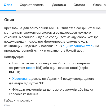
Опис
Характеристики
Доставка
Оплата
Умови п
Опис
Крестовина для вентиляции КМ 315 является соединительно-
монтажным элементом системы воздуховодов круглого
сечения. Фасонное изделие соединяет между собой четыре
воздуховода и позволяет формировать сложные узлы
вентиляции. Изделие изготовлено из
оцинкованной стали
на
производственной линии и окрашено в белый цвет.
Конструкция
Виготовляються зі спеціальної сталі з полімерним
покриттям (
серія
КМ
) або оцинкованої сталі (серія
КМ...Ц
).
Хрестовина
дозволяє з'єднати 4 воздуховода одного
діаметра під кутом 90°.
Фіксація елементів за допомогою хомутів або інших
способів кріплення.
Габаритні розміри