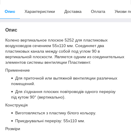
Опис
Характеристики
Доставка
Оплата
Умови п
Опис
Колено вертикальное плоское 5252 для пластиковых
воздуховодов сечением 55х110 мм. Соединяет два
пластиковых канала между собой под углом 90 в
вертикальной плоскости. Является одним из соединительных
элементов системы вентиляции Пластивент.
Применение
Для приточной или вытяжной вентиляции различных
помещений.
Для з'єднання плоских повітроводів одного перерізу
під кутом 90° (вертикально).
Конструкція
Виготовляється з пластику білого кольору.
Приєднувальні перерізу: 55х110 мм.
Розміри