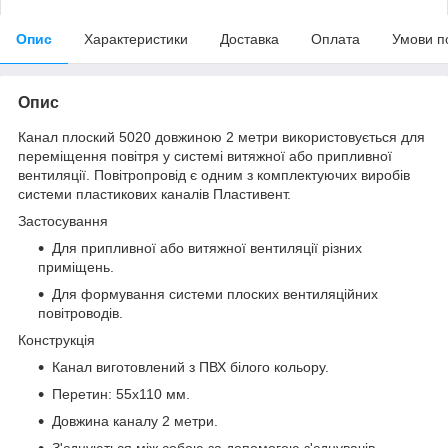
Опис
Характеристики
Доставка
Оплата
Умови п
Опис
Канал плоский 5020 довжиною 2 метри використовується для
переміщення повітря у системі витяжної або припливної
вентиляції. Повітропровід є одним з комплектуючих виробів
системи пластикових каналів Пластивент.
Застосування
Для припливної або витяжної вентиляції різних
приміщень.
Для формування системи плоских вентиляційних
повітроводів.
Конструкція
Канал виготовлений з ПВХ білого кольору.
Перетин: 55х110 мм.
Довжина каналу 2 метри.
З'єднуються між собою за допомогою з'єднувачів