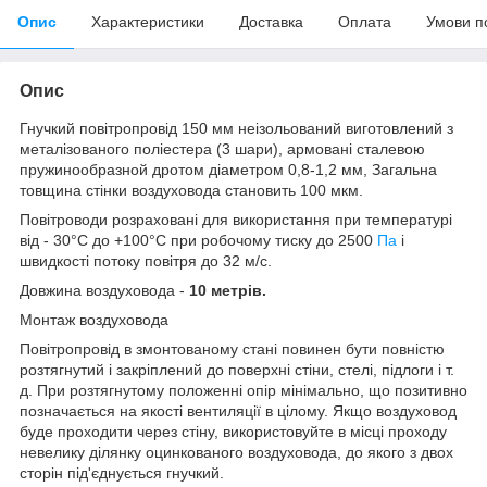
Опис
Характеристики
Доставка
Оплата
Умови п
Опис
Гнучкий повітропровід 150 мм неізольований виготовлений з
металізованого поліестера (3 шари), армовані сталевою
пружинообразной дротом діаметром 0,8-1,2 мм, Загальна
товщина стінки воздуховода становить 100 мкм.
Повітроводи розраховані для використання при температурі
від - 30°C до +100°С при робочому тиску до 2500
Па
і
швидкості потоку повітря до 32 м/с.
Довжина воздуховода -
10 метрів.
Монтаж воздуховода
Повітропровід в змонтованому стані повинен бути повністю
розтягнутий і закріплений до поверхні стіни, стелі, підлоги і т.
д. При розтягнутому положенні опір мінімально, що позитивно
позначається на якості вентиляції в цілому. Якщо воздуховод
буде проходити через стіну, використовуйте в місці проходу
невелику ділянку оцинкованого воздуховода, до якого з двох
сторін під'єднується гнучкий.