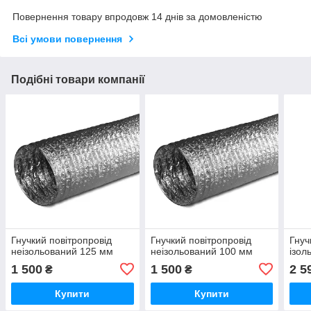
Повернення товару впродовж 14 днів за домовленістю
Всі умови повернення
Подібні товари компанії
Гнучкий повітропровід
Гнучкий повітропровід
Гнуч
неізольований 125 мм
неізольований 100 мм
ізол
1 500
1 500
2 5
₴
₴
Купити
Купити