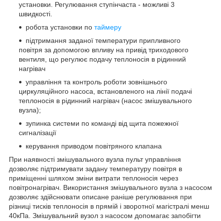
установки. Регулювання ступінчаста - можливі 3
швидкості.
робота установки по
таймеру
підтримання заданої температури припливного
повітря за допомогою впливу на привід триходового
вентиля, що регулює подачу теплоносія в рідинний
нагрівач
управління та контроль роботи зовнішнього
циркуляційного насоса, встановленого на лінії подачі
теплоносія в рідинний нагрівач (насос змішувального
вузла);
зупинка системи по команді від щита пожежної
сигналізації
керування приводом повітряного клапана
При наявності змішувального вузла пульт управління
дозволяє підтримувати задану температуру повітря в
приміщенні шляхом зміни витрати теплоносія через
повітронагрівач. Використання змішувального вузла з насосом
дозволяє здійснювати описане раніше регулювання при
різниці тисків теплоносія в прямій і зворотної магістралі менш
40кПа. Змішувальний вузол з насосом допомагає запобігти