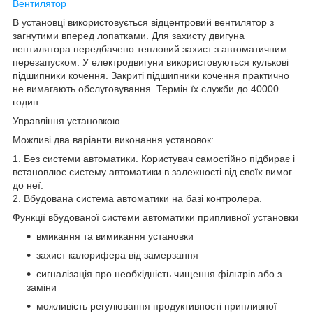
Вентилятор
В установці використовується відцентровий вентилятор з
загнутими вперед лопатками. Для захисту двигуна
вентилятора передбачено тепловий захист з автоматичним
перезапуском. У електродвигуни використовуються кулькові
підшипники кочення. Закриті підшипники кочення практично
не вимагають обслуговування. Термін їх служби до 40000
годин.
Управління установкою
Можливі два варіанти виконання установок:
1. Без системи автоматики. Користувач самостійно підбирає і
встановлює систему автоматики в залежності від своїх вимог
до неї.
2. Вбудована система автоматики на базі контролера.
Функції вбудованої системи автоматики припливної установки
вмикання та вимикання установки
захист калорифера від замерзання
сигналізація про необхідність чищення фільтрів або з
заміни
можливість регулювання продуктивності припливної