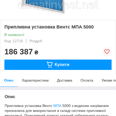
Припливна установка Вентс МПА 5000
В наявності
Код: 12716
Роздріб
186 387
₴
Купити
Опис
Характеристики
Доставка
Оплата
Умови п
Опис
Припливна установка Вентс
МПА
5000 з водяним нагрівачем
призначена для використання в складі системи припливної
вентиляції. Припливний агрегат здатний забезпечити подачу