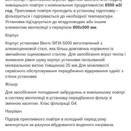
зовнішнього повітря з номінальною продуктивністю
6500 м3/
год
. Припливне повітря проходить в установці підготовку -
фільтрується і підігрівається до необхідної температури.
Установка під'єднується до воздуховодам або іншим
елементам вентиляції з перерізом
800х500 мм
.
Корпус
Корпус установки Вентс МПА 5000 виготовлений з
алюмоцинковой сталі, яка більш довговічна порівняно із
звичайною оцинкованої сталлю. Для запобігання втрат тепла і
зниження рівня шуму корпус установки ізольований
мінеральною ватою товщиною 25 мм Для можливості
сервісного обслуговування передбачено відкривання однієї з
стінок установки.
Фільтр
Для запобігання попадання забруднень в зовнішньому повітрі
в систему вентиляції в установці передбачено фільтр зі
змінною касетою. Клас фільтрації G4.
Нагрівач
Підігрів припливного повітря в холодний період року
виконується за рахунок вбудованого водяного нагрівача.