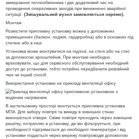
замерзання теплообмінника і дає додатковий час на
проведення оперативних заходів при виникненні аварійної
ситуації.
(Змішувальний вузол замовляється окремо).
Монтаж
Розмістити припливну установку можна у допоміжних
приміщеннях (балкон, лоджія, гардеробна) або в основних під
стелею або в ніші.
Установка може монтуватися на підлозі, на стелі або на стіні
за допомогою кронштейнів. При монтажі необхідно
враховувати, що для сервісного обслуговування необхідний
доступ до установки, тобто потрібно передбачити ревізійний
люк чи інший спосіб.
Використання установки на прикладі вентиляції офісу
В застельовому просторі монтується припливна установка
МПА. Для забору повітря та викиду в зовнішніх стінах
виконуються отвори. Свіже повітря проходить через зовнішню
решітку, потрапляє в установку, де він фільтрується, при
необхідності підігрівається до необхідної температури і від
установки подається через мережу повітроводів допомогою