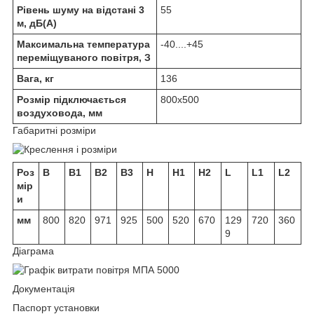
Рівень шуму на відстані 3
55
м, дБ(А)
Максимальна температура
-40....+45
переміщуваного повітря, З
Вага, кг
136
Розмір підключається
800x500
воздуховода, мм
Габаритні розміри
Роз
B
B1
B2
B3
H
H1
H2
L
L1
L2
мір
и
мм
800
820
971
925
500
520
670
129
720
360
9
Діаграма
Документація
Паспорт установки