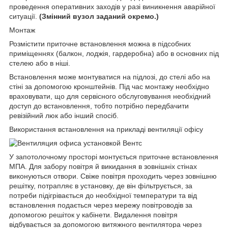
проведення оперативних заходів у разі виникнення аварійної
ситуації.
(Змінний вузол заданий окремо.)
Монтаж
Розмістити приточне встановлення можна в підсобних
приміщеннях (балкон, лоджія, гардеробна) або в основних під
стелею або в ніші.
Встановлення може монтуватися на підлозі, до стелі або на
стіні за допомогою кронштейнів. Під час монтажу необхідно
враховувати, що для сервісного обслуговування необхідний
доступ до встановлення, тобто потрібно передбачити
ревізійний люк або інший спосіб.
Використання встановлення на прикладі вентиляції офісу
У запотолочному просторі монтується приточне встановлення
МПА. Для забору повітря й викидання в зовнішніх стінах
виконуються отвори. Свіже повітря проходить через зовнішню
решітку, потрапляє в установку, де він фільтрується, за
потреби підігрівається до необхідної температури та від
встановлення подається через мережу повітроводів за
допомогою решіток у кабінети. Видалення повітря
відбувається за допомогою витяжного вентилятора через