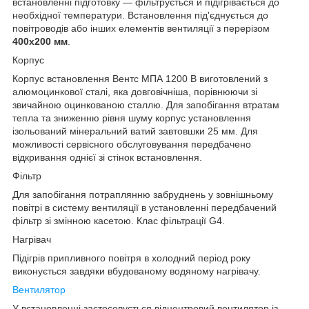
встановленні підготовку — фільтрується й підігрівається до
необхідної температури. Встановлення під'єднується до
повітроводів або інших елементів вентиляції з перерізом
400х200 мм
.
Корпус
Корпус встановлення Вентс МПА 1200 В виготовлений з
алюмоцинкової сталі, яка довговічніша, порівнюючи зі
звичайною оцинкованою сталлю. Для запобігання втратам
тепла та зниженню рівня шуму корпус установлення
ізольований мінеральний ватий завтовшки 25 мм. Для
можливості сервісного обслуговування передбачено
відкривання однієї зі стінок встановлення.
Фільтр
Для запобігання потраплянню забруднень у зовнішньому
повітрі в систему вентиляції в установленні передбачений
фільтр зі змінною касетою. Клас фільтрації G4.
Нагрівач
Підігрів припливного повітря в холодний період року
виконується завдяки вбудованому водяному нагрівачу.
Вентилятор
У встановленні застосовується відцентровий вентилятор із