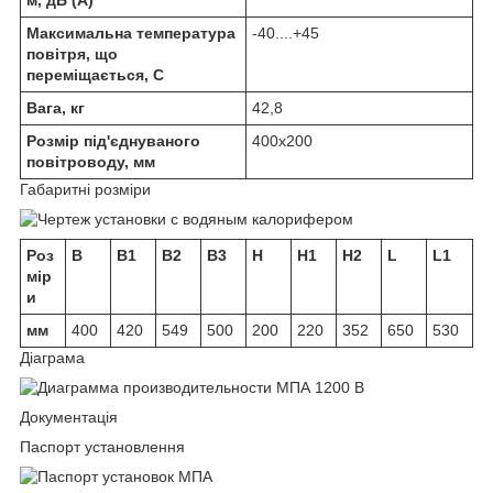
Максимальна температура
-40....+45
повітря, що
переміщається, С
Вага, кг
42,8
Розмір під'єднуваного
400х200
повітроводу, мм
Габаритні розміри
Роз
B
B1
B2
B3
H
H1
H2
L
L1
мір
и
мм
400
420
549
500
200
220
352
650
530
Діаграма
Документація
Паспорт установлення