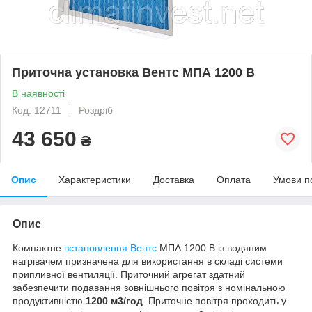
Приточна установка Вентс МПА 1200 В
В наявності
Код: 12711
Роздріб
43 650
₴
Опис
Характеристики
Доставка
Оплата
Умови п
Опис
Компактне
встановлення Вентс
МПА 1200 В із водяним
нагрівачем призначена для використання в складі системи
припливної вентиляції. Приточний агрегат здатний
забезпечити подавання зовнішнього повітря з номінальною
продуктивністю
1200 м3/год
. Приточне повітря проходить у