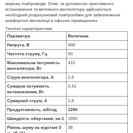
мережу повітроводів. Отже, за допомогою припливного
встановлення та витяжного вентилятора здійснюється
необхідний розрахунковий повітрообмін для забезпечення
комфортної вентиляції в офісних приміщеннях.
Технічні характеристики
Параметри
Величина
Напруга, В
400
Частота струму, Гц
50
Максимальна потужність
410
вентилятора, Вт
Струм вентилятора, А
1,8
Сумарна потужність
0,41
встановлення, Вт
Сумарний струм, А
1,8
Продуктивність, м3/год
1200
Швидкість обертання, хв-1
1850
Рівень шуму на відстані 3
38
м, дБ (А)