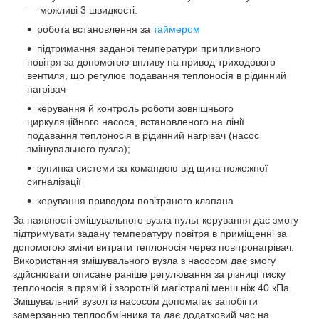
— можливі 3 швидкості.
робота встановлення за
таймером
підтримання заданої температури припливного
повітря за допомогою впливу на привод триходового
вентиля, що регулює подавання теплоносія в рідинний
нагрівач
керування й контроль роботи зовнішнього
циркуляційного насоса, встановленого на лінії
подавання теплоносія в рідинний нагрівач (насос
змішувального вузла);
зупинка системи за командою від щита пожежної
сигналізації
керування приводом повітряного клапана
За наявності змішувального вузла пульт керування дає змогу
підтримувати задану температуру повітря в приміщенні за
допомогою зміни витрати теплоносія через повітронагрівач.
Використання змішувального вузла з насосом дає змогу
здійснювати описане раніше регулювання за різниці тиску
теплоносія в прямій і зворотній магістралі менш ніж 40 кПа.
Змішувальний вузол із насосом допомагає запобігти
замерзанню теплообмінника та дає додатковий час на