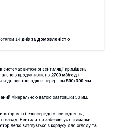
ротягом 14 днів
за домовленістю
в системах витяжної вентиляції приміщень
мінальною продуктивністю
2700 м3/год
і
ться до повітроводів із перерізом
500х300 мм
.
ований мінеральною ватою завтовшки 50 мм.
илятором із безпосереднім приводом від
уті назад. Вентилятор забезпечує оптимальні
ятор легко витягується з корпусу для огляду та