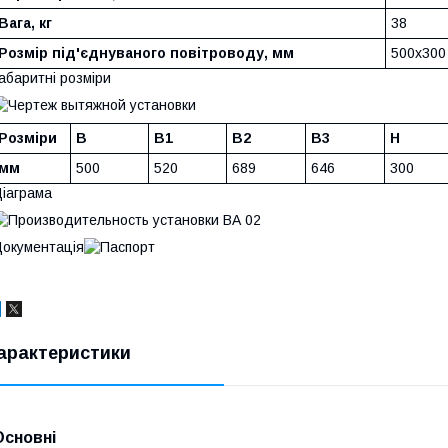
Вага, кг
38
Розмір під'єднуваного повітроводу, мм
500х300
абаритні розміри
Розміри
B
B1
B2
B3
H
мм
500
520
689
646
300
іаграма
окументація
арактеристики
Основні