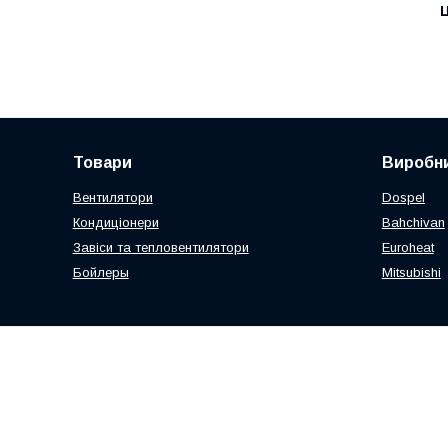
Ц
Товари
Виробни
Вентилятори
Dospel
Кондиціонери
Bahchivan
Завіси та тепловентилятори
Euroheat
Бойлеры
Mitsubishi