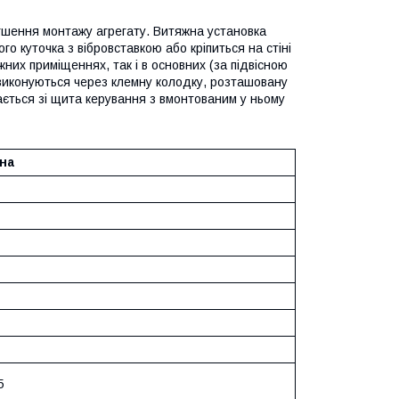
гшення монтажу агрегату. Витяжна установка
го куточка з вібровставкою або кріпиться на стіні
них приміщеннях, так і в основних (за підвісною
я виконуються через клемну колодку, розташовану
вається зі щита керування з вмонтованим у ньому
на
5