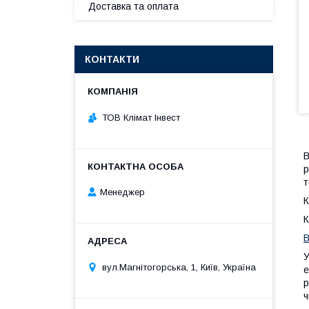
Доставка та оплата
КОНТАКТИ
ТОВ Клімат Інвест
В
р
т
Менеджер
К
К
В
У
вул.Магнітогорська, 1, Київ, Україна
е
р
ч