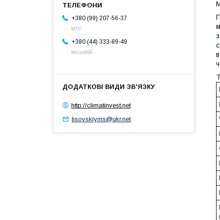
П
+380 (99) 207-56-37
м
мтс
з
+380 (44) 333-89-49
с
міський
в
ч
Т
http://climatinvest.net
lisovskiyms@ukr.net