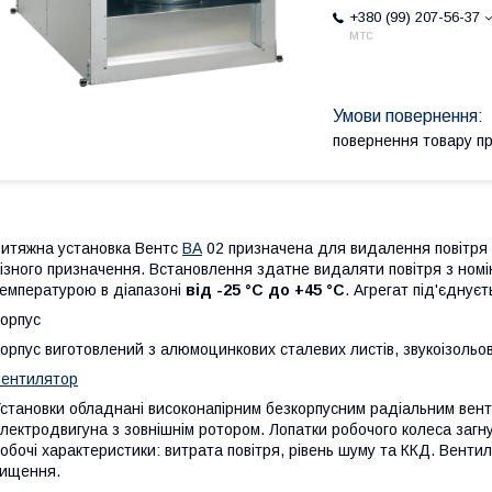
+380 (99) 207-56-37
мтс
повернення товару п
итяжна установка Вентс
ВА
02 призначена для видалення повітря 
ізного призначення. Встановлення здатне видаляти повітря з но
емпературою в діапазоні
від -25 °C до +45 °C
. Агрегат під'єднує
орпус
орпус виготовлений з алюмоцинкових сталевих листів, звукоізоль
ентилятор
становки обладнані високонапірним безкорпусним радіальним вент
лектродвигуна з зовнішнім ротором. Лопатки робочого колеса загн
обочі характеристики: витрата повітря, рівень шуму та ККД. Вентил
ищення.