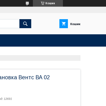
Кошик
Кошик
ановка Вентс ВА 02
од:
12691