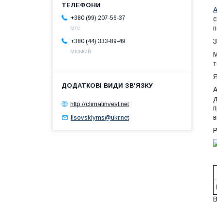
А
+380 (99) 207-56-37
с
п
мтс
З
+380 (44) 333-89-49
міський
М
т
Я
А
д
http://climatinvest.net
п
в
lisovskiyms@ukr.net
Р
В