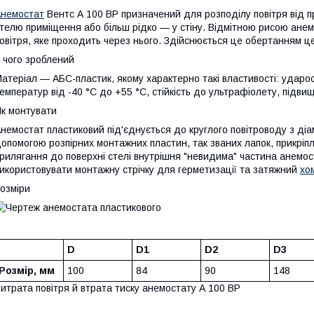
немостат
Вентс А 100 ВР призначений для розподілу повітря від п
телю приміщення або більш рідко — у стіну. Відмітною рисою анем
овітря, яке проходить через нього. Здійснюється це обертанням це
 чого зроблений
атеріал — АБС-пластик, якому характерно такі властивості: ударос
емператур від -40 °C до +55 °C, стійкість до ультрафіолету, підви
к монтувати
немостат пластиковий під'єднується до круглого повітроводу з діа
опомогою розпірних монтажних пластин, так званих лапок, прикріп
рилягання до поверхні стелі внутрішня "невидима" частина анемо
икористовувати монтажну стрічку для герметизації та затяжний
хо
озміри
D
D1
D2
D3
Розмір, мм
100
84
90
148
итрата повітря й втрата тиску анемостату А 100 ВР