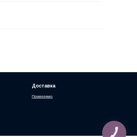
Доставка
Привеземо
КНОПКА
ЗВ'ЯЗКУ