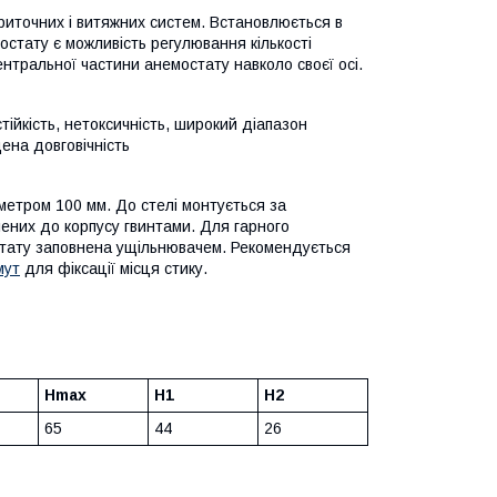
риточних і витяжних систем. Встановлюється в
остату є можливість регулювання кількості
нтральної частини анемостату навколо своєї осі.
тійкість, нетоксичність, широкий діапазон
щена довговічність
метром 100 мм. До стелі монтується за
лених до корпусу гвинтами. Для гарного
стату заповнена ущільнювачем. Рекомендується
мут
для фіксації місця стику.
Hmax
H1
H2
65
44
26