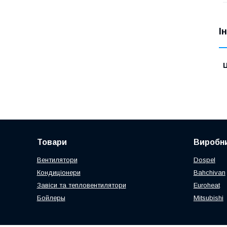
І
Ц
Товари
Виробни
Вентилятори
Dospel
Кондиціонери
Bahchivan
Завіси та тепловентилятори
Euroheat
Бойлеры
Mitsubishi