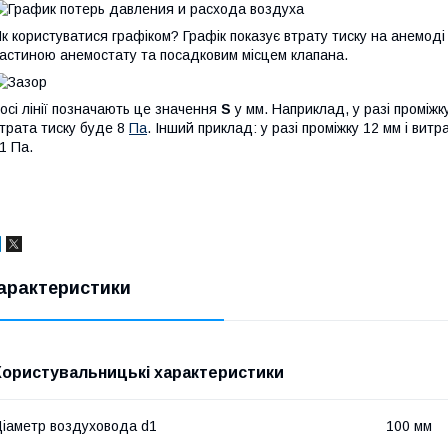
к користуватися графіком? Графік показує втрату тиску на анемоді
астиною анемостату та посадковим місцем клапана.
осі лінії позначають це значення
S
у мм. Наприклад, у разі проміжку
трата тиску буде 8
Па
. Інший приклад: у разі проміжку 12 мм і витр
1 Па.
арактеристики
Користувальницькі характеристики
іаметр воздуховода d1
100 мм