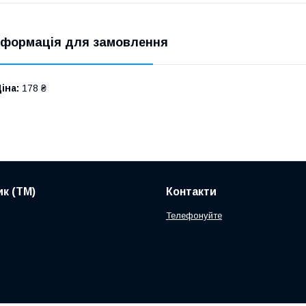
нформація для замовлення
іна:
178 ₴
к (ТМ)
Контакти
Телефонуйте