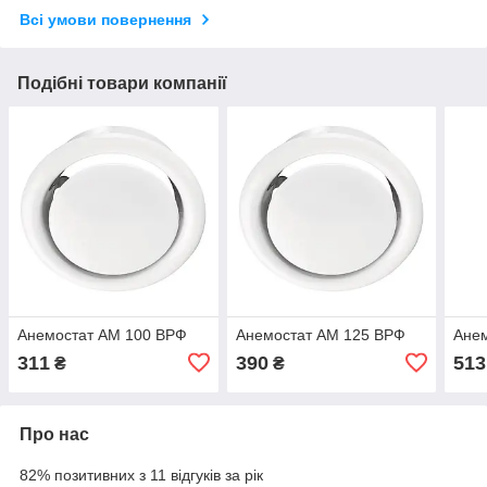
Всі умови повернення
Подібні товари компанії
Анемостат АМ 100 ВРФ
Анемостат АМ 125 ВРФ
Ане
311
390
513
₴
₴
Про нас
82% позитивних з 11 відгуків за рік