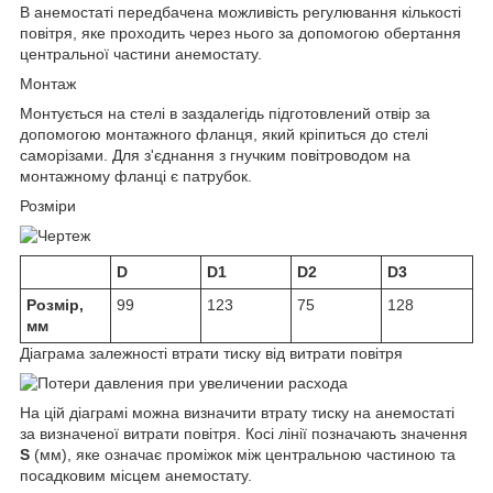
В анемостаті передбачена можливість регулювання кількості
повітря, яке проходить через нього за допомогою обертання
центральної частини анемостату.
Монтаж
Монтується на стелі в заздалегідь підготовлений отвір за
допомогою монтажного фланця, який кріпиться до стелі
саморізами. Для з'єднання з гнучким повітроводом на
монтажному фланці є патрубок.
Розміри
D
D1
D2
D3
Розмір,
99
123
75
128
мм
Діаграма залежності втрати тиску від витрати повітря
На цій діаграмі можна визначити втрату тиску на анемостаті
за визначеної витрати повітря. Косі лінії позначають значення
S
(мм), яке означає проміжок між центральною частиною та
посадковим місцем анемостату.