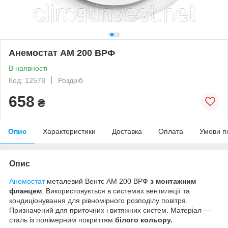
Анемостат АМ 200 ВРФ
В наявності
Код: 12578
Роздріб
658
₴
Опис
Характеристики
Доставка
Оплата
Умови п
Опис
Анемостат
металевий Вентс АМ 200 ВРФ
з монтажним
фланцем
. Використовується в системах вентиляції та
кондиціонування для рівномірного розподілу повітря.
Призначений для приточних і витяжних систем. Матеріал —
сталь із полімерним покриттям
білого кольору.