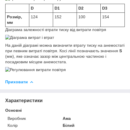
D
D1
D2
D3
Розмір,
124
152
100
154
мм
Діаграма залежності втрати тиску від витрати повітря
На даній діаграмі можна визначити втрату тиску на анемостаті
при певним витраті повітря. Косі лінії позначають значення
S
(мм), яке означає зазор між центральною частиною і
посадковим місцем анемостата.
Приховати
Характеристики
Основні
Виробник
Ама
Колір
Білий