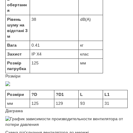
обертанн
я
Рівень
38
dB(A)
шуму на
відстані 3
м
Вага
0.41
кг
Захист
IP X4
клас
Розмір
125
мм
патрубка
Розміри
Розміри
?D
?D1
L
L1
мм
125
129
93
31
Діаграма
Схема під'єднання вентилятора до мережі