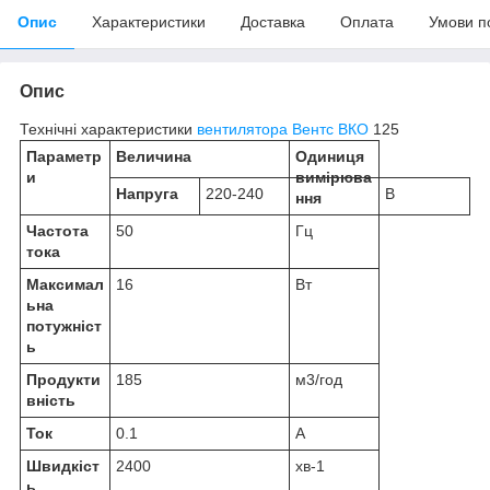
Опис
Характеристики
Доставка
Оплата
Умови п
Опис
Технічні характеристики
вентилятора
Вентс ВКО
125
Параметр
Величина
Одиниця
и
вимірюва
Напруга
220-240
В
ння
Частота
50
Гц
тока
Максимал
16
Вт
ьна
потужніст
ь
Продукти
185
м3/год
вність
Ток
0.1
А
Швидкіст
2400
хв-1
ь