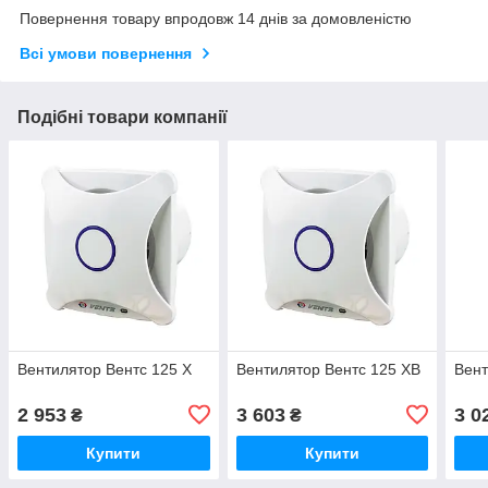
Повернення товару впродовж 14 днів за домовленістю
Всі умови повернення
Подібні товари компанії
Вентилятор Вентс 125 Х
Вентилятор Вентс 125 ХВ
Вент
2 953
3 603
3 0
₴
₴
Купити
Купити