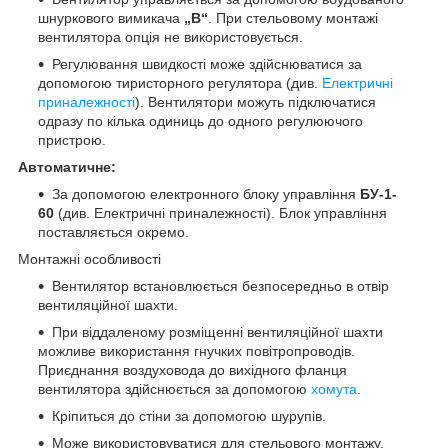
шнуркового вимикача
„B“
. При стельовому монтажі
вентилятора опція не використовується.
Регулювання швидкості може здійснюватися за
допомогою тиристорного регулятора (див.
Електричні
приналежності
). Вентилятори можуть підключатися
одразу по кілька одиниць до одного регулюючого
пристрою.
Автоматичне:
За допомогою електронного блоку управління
БУ-1-
60
(див. Електричні приналежності). Блок управління
поставляється окремо.
Монтажні особливості
Вентилятор встановлюється безпосередньо в отвір
вентиляційної шахти.
При віддаленому розміщенні вентиляційної шахти
можливе використання гнучких повітропроводів.
Приєднання воздуховода до вихідного фланця
вентилятора здійснюється за допомогою
хомута
.
Кріпиться до стіни за допомогою шурупів.
Може використовуватися для стельового монтажу.