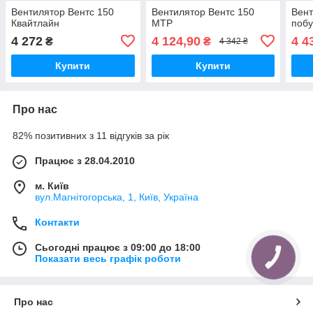
Вентилятор Вентс 150
Вентилятор Вентс 150
Вент
Квайтлайн
МТР
побу
4 272
4 124,90
4 4
₴
₴
4 342 ₴
Купити
Купити
Про нас
82% позитивних з 11 відгуків за рік
Працює з 28.04.2010
м. Київ
вул.Магнітогорська, 1, Київ, Україна
Контакти
Сьогодні працює з 09:00 до 18:00
Показати весь графік роботи
КНОПКА
ЗВ'ЯЗКУ
Про нас