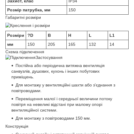
Захист, клас
IP34
Розмір патрубка, мм
150
Габаритні розміри
Розміри
?D
B
H
L
L1
мм
150
205
165
132
14
Схема підключення
Застосування
Постійна або періодична витяжна вентиляція
санвузлів, душових, кухонь і інших побутових
приміщень.
Для монтажу у вентиляційні шахти або з'єднання з
повітроводами.
Переміщення малої і середньої величини потоку
повітря на невеликі відстані при малому опорі
вентиляційної системи.
Для монтажу з повітроводами 150 мм.
Конструкція