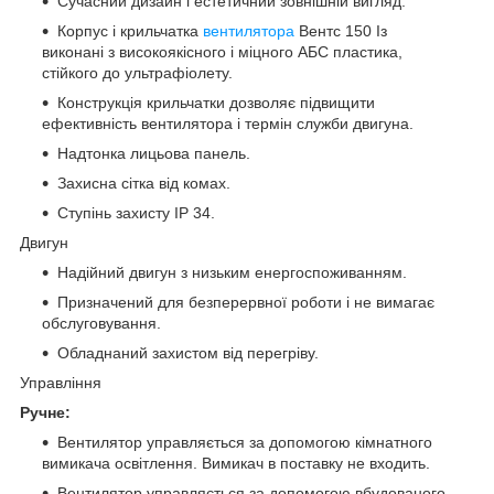
Сучасний дизайн і естетичний зовнішній вигляд.
Корпус і крильчатка
вентилятора
Вентс 150 Із
виконані з високоякісного і міцного АБС пластика,
стійкого до ультрафіолету.
Конструкція крильчатки дозволяє підвищити
ефективність вентилятора і термін служби двигуна.
Надтонка лицьова панель.
Захисна сітка від комах.
Ступінь захисту IP 34.
Двигун
Надійний двигун з низьким енергоспоживанням.
Призначений для безперервної роботи і не вимагає
обслуговування.
Обладнаний захистом від перегріву.
Управління
Ручне:
Вентилятор управляється за допомогою кімнатного
вимикача освітлення. Вимикач в поставку не входить.
Вентилятор управляється за допомогою вбудованого