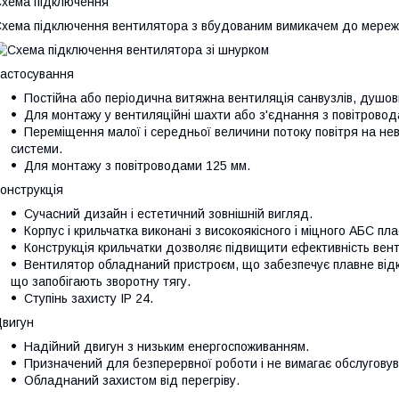
хема підключення
хема підключення вентилятора з вбудованим вимикачем до мереж
астосування
Постійна або періодична витяжна вентиляція санвузлів, душови
Для монтажу у вентиляційні шахти або з'єднання з повітровод
Переміщення малої і середньої величини потоку повітря на нев
системи.
Для монтажу з повітроводами 125 мм.
онструкція
Сучасний дизайн і естетичний зовнішній вигляд.
Корпус і крильчатка виконані з високоякісного і міцного АБС пл
Конструкція крильчатки дозволяє підвищити ефективність вент
Вентилятор обладнаний пристроєм, що забезпечує плавне відк
що запобігають зворотну тягу.
Ступінь захисту IP 24.
вигун
Надійний двигун з низьким енергоспоживанням.
Призначений для безперервної роботи і не вимагає обслугову
Обладнаний захистом від перегріву.