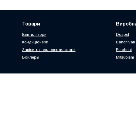
Товари
Виробни
Вентилятори
Dospel
Кондиціонери
Bahchivan
Завіси та тепловентилятори
Euroheat
Бойлеры
Mitsubishi