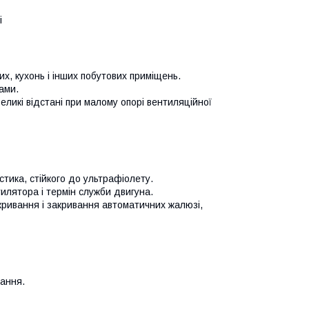
і
х, кухонь і інших побутових приміщень.
ами.
еликі відстані при малому опорі вентиляційної
астика, стійкого до ультрафіолету.
илятора і термін служби двигуна.
ривання і закривання автоматичних жалюзі,
вання.