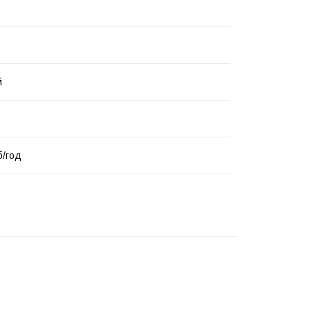
й
б/год