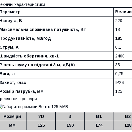
ехнічні характеристики
Параметр
Величи
Напруга, В
220
Максимальна споживана потужність, Вт
18
Продуктивність, м3/год
185
Струм, А
0,1
Швидкість обертання, хв-1
2400
Рівень шуму на відстані 3 м, дБ(А)
35
Вага, кг
0,75
Захист, клас
IP24
Розмір патрубка, мм
125
реслення і розміри
Розміри
?D
B
B1
B2
мм
125
190
174
128