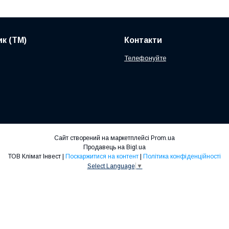
к (ТМ)
Контакти
Телефонуйте
Сайт створений на маркетплейсі
Prom.ua
Продавець на Bigl.ua
ТОВ Клімат Інвест |
Поскаржитися на контент
|
Політика конфіденційності
Select Language
▼