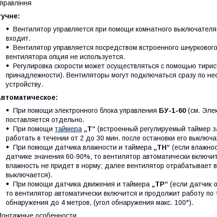
правління
Ручне:
Вентилятор управляется при помощи комнатного выключателя
входит.
Вентилятор управляется посредством встроенного шнурковог
вентилятора опция не используется.
Регулировка скорости может осуществляться с помощью тирис
принадлежности). Вентиляторы могут подключаться сразу по н
устройству.
Автоматическое:
При помощи электронного блока управления
БУ-1-60
(см. Эле
поставляется отдельно.
При помощи
таймера
„Т“
(встроенный регулируемый таймер з
работать в течении от 2 до 30 мин. после остановки его выключа
При помощи датчика влажности и таймера
„ТН“
(если влажно
датчике значения 60-90%, то вентилятор автоматически включит
влажность не придет в норму; далее вентилятор отрабатывает 
выключается).
При помощи датчика движения и таймера
„ТР“
(если датчик 
то вентилятор автоматически включится и продолжит работу по 
обнаружения до 4 метров, (угол обнаружения макс. 100°).
онтажные особенности