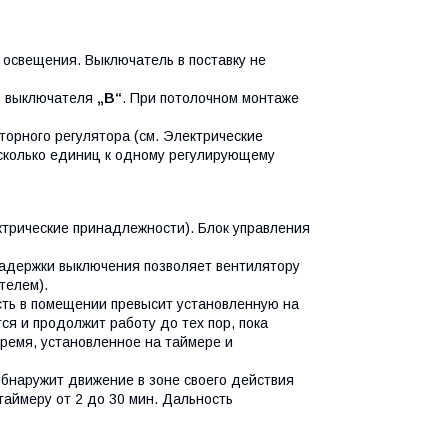
 освещения. Выключатель в поставку не
о выключателя
„B“
. При потолочном монтаже
торного регулятора (см. Электрические
есколько единиц к одному регулирующему
ктрические принадлежности). Блок управления
адержки выключения позволяет вентилятору
телем).
сть в помещении превысит установленную на
ся и продолжит работу до тех пор, пока
время, установленное на таймере и
обнаружит движение в зоне своего действия
таймеру от 2 до 30 мин. Дальность