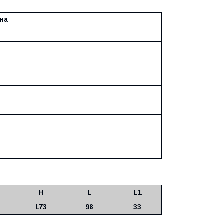
на
H
L
L1
173
98
33