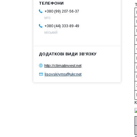
Т
+380 (99) 207-56-37
мтс
+380 (44) 333-89-49
міський
http://climatinvest.net
lisovskiyms@ukr.net
К