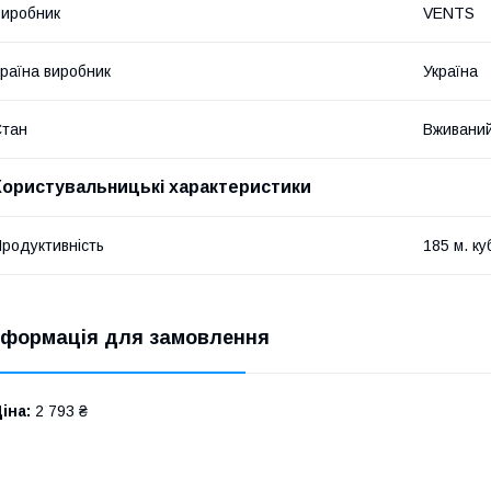
иробник
VENTS
раїна виробник
Україна
Стан
Вживани
Користувальницькі характеристики
родуктивність
185 м. ку
нформація для замовлення
іна:
2 793 ₴