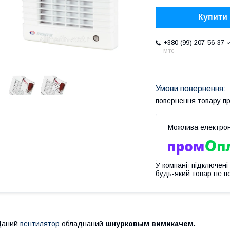
Купити
+380 (99) 207-56-37
мтс
повернення товару п
У компанії підключені
будь-який товар не п
Даний
вентилятор
обладнаний
шнурковым вимикачем.