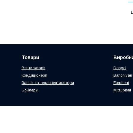
Ц
Товари
Виробни
Вентилятори
Dospel
Кондиціонери
Bahchivan
Завіси та тепловентилятори
Euroheat
Бойлеры
Mitsubishi