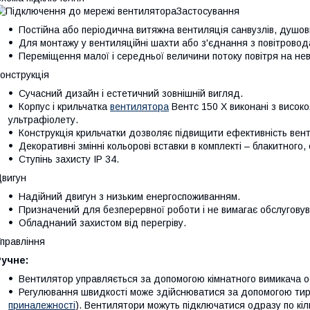
Застосування
Постійна або періодична витяжна вентиляція санвузлів, душови
Для монтажу у вентиляційні шахти або з'єднання з повітровод
Переміщення малої і середньої величини потоку повітря на неве
онструкція
Сучасний дизайн і естетичний зовнішній вигляд.
Корпус і крильчатка
вентилятора
Вентс 150 Х виконані з високоя
ультрафіолету.
Конструкція крильчатки дозволяє підвищити ефективність вент
Декоративні змінні кольорові вставки в комплекті – блакитного,
Ступінь захисту IP 34.
вигун
Надійний двигун з низьким енергоспоживанням.
Призначений для безперервної роботи і не вимагає обслугову
Обладнаний захистом від перегріву.
правління
Ручне:
Вентилятор управляється за допомогою кімнатного вимикача ос
Регулювання швидкості може здійснюватися за допомогою тир
приналежності
). Вентилятори можуть підключатися одразу по кі