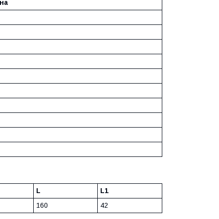
на
L
L1
160
42