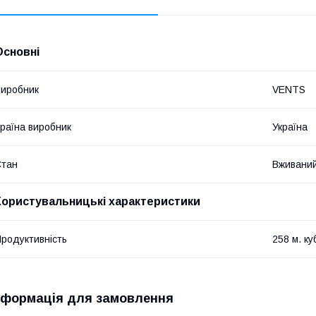
Основні
иробник
VENTS
раїна виробник
Україна
Стан
Вживани
Користувальницькі характеристики
родуктивність
258 м. ку
нформація для замовлення