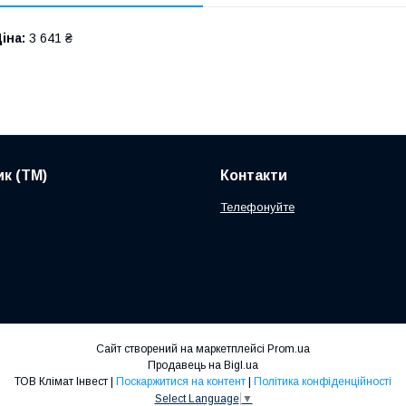
іна:
3 641 ₴
к (ТМ)
Контакти
Телефонуйте
Сайт створений на маркетплейсі
Prom.ua
Продавець на Bigl.ua
ТОВ Клімат Інвест |
Поскаржитися на контент
|
Політика конфіденційності
Select Language
▼