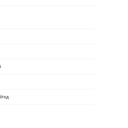
й
б/год