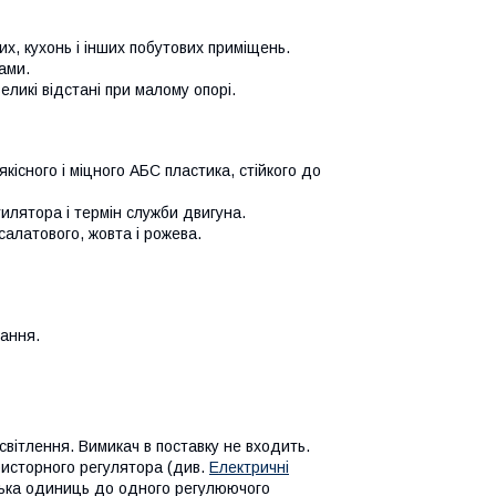
х, кухонь і інших побутових приміщень.
ами.
ликі відстані при малому опорі.
кісного і міцного АБС пластика, стійкого до
илятора і термін служби двигуна.
 салатового, жовта і рожева.
вання.
вітлення. Вимикач в поставку не входить.
исторного регулятора (див.
Електричні
лька одиниць до одного регулюючого