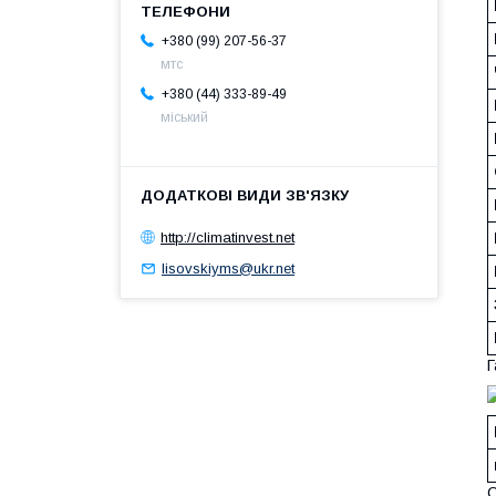
+380 (99) 207-56-37
мтс
+380 (44) 333-89-49
міський
http://climatinvest.net
lisovskiyms@ukr.net
Г
С