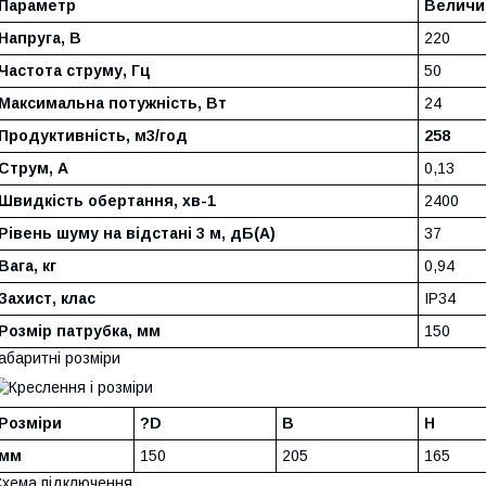
Параметр
Величи
Напруга, В
220
Частота струму, Гц
50
Максимальна потужність, Вт
24
Продуктивність, м3/год
258
Струм, А
0,13
Швидкість обертання, хв-1
2400
Рівень шуму на відстані 3 м, дБ(А)
37
Вага, кг
0,94
Захист, клас
IP34
Розмір патрубка, мм
150
абаритні розміри
Розміри
?D
B
H
мм
150
205
165
хема підключення