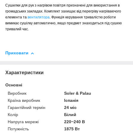
Сушилки для рук з нагрівом повітря призначені для використання в
громадських закладах. Комплект захищає від перегріву нагріваючого
елемента та
вентилятора
. Функція керування тривалістю роботи
вимикає сушілку автоматично, якщо предмет знаходиться під сушею
тривалий час.
Приховати
Характеристики
Основні
Виробник
Soler & Palau
Країна виробник
Іспанія
Гарантійний термін
24 міс
Колір
Білий
Напруга мережі
220~240 В
Потужність
1875 Вт