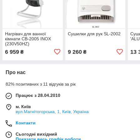
Нагрівач для ванної
Сушилки для рук SL-2002
Суши
кімнати CB-2005 INOX
'ALU
(230V50HZ)
6 959
9 260
13 
₴
₴
Про нас
82% позитивних з 11 відгуків за рік
Працює з 28.04.2010
м. Київ
вул.Магнітогорська, 1, Київ, Україна
Контакти
Сьогодні вихідний
Показати весь графік роботи