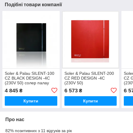
Подібні товари компанії
Soler & Palau SILENT-100
Soler & Palau SILENT-200
Sole
CZ BLACK DESIGN -4C
CZ RED DESIGN -4C
CZ 
(230V 50) солер палау
(230V 50)
(230
4 845
6 573
6 5
₴
₴
Купити
Купити
Про нас
82% позитивних з 11 відгуків за рік