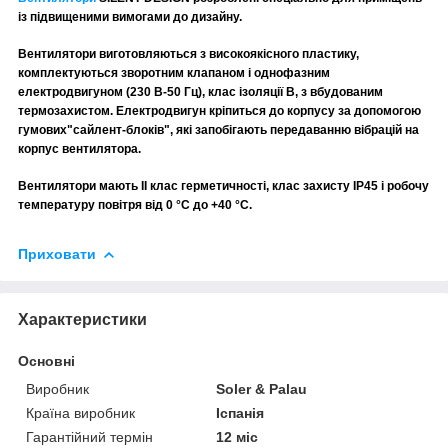
із підвищеними вимогами до дизайну.
Вентилятори виготовляються з високоякісного пластику,
комплектуються зворотним клапаном і однофазним
електродвигуном (230 В-50 Гц), клас ізоляції B, з вбудованим
термозахистом. Електродвигун кріпиться до корпусу за допомогою
гумових
"сайлент-блоків", які запобігають передаванню вібрацій на
корпус вентилятора.
Вентилятори мають II клас герметичності, клас захисту IP45 і робочу
температуру повітря від 0 °C до +40 °C.
Приховати
Характеристики
Основні
Виробник
Soler & Palau
Країна виробник
Іспанія
Гарантійний термін
12 міс