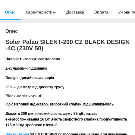
Опис
Характеристики
Доставка
Оплата
Умови п
Опис
Soler Palao SILENT-200 CZ BLACK DESIGN
-4C (230V 50)
Наявність зворотного клапана.
Z-кульковий підшипник
Design - дивайерська серія
200 — діаметр під двосоту трубу
Black-колір чорний
CZ-світловий індикатор, зворотний клапан, підшипники-куль
Діаметр 200 мм, низький рівень шуму 35 дБ, низьке
енергоспоживання 16 Вт, якість зворотного клапана,
продуктивність
175 м3/год,
зроблено в Іспанії
Вентилятори
SILENT DESIGN розроблені спеціально для приміщень