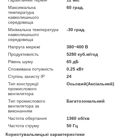
Максимальна
60 град.
температура
навколишнього
середовища
Мінімальна температура
-30 град.
навколишнього
середовища
Напруга мережі
380~400 В
Продуктивність
5280 куб.м/год
Рівень шуму
65 дБ
Споживана потужність
0.25 кВт
Ступінь захисту IP
24
Тип конструкції
Осьовий(Аксіальний)
промислового
вентилятора
Тип промислового
Багатозональний
вентилятора за
виконанням
Частота обертання
1360 об/хв
Частота струму
50 Гц
Користувальницькі характеристики