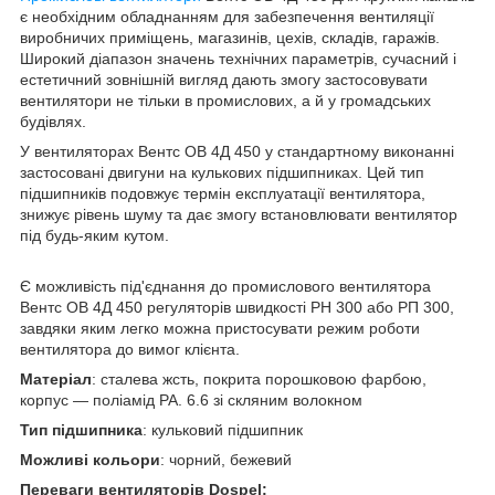
є необхідним обладнанням для забезпечення вентиляції
виробничих приміщень, магазинів, цехів, складів, гаражів.
Широкий діапазон значень технічних параметрів, сучасний і
естетичний зовнішній вигляд дають змогу застосовувати
вентилятори не тільки в промислових, а й у громадських
будівлях.
У вентиляторах Вентс ОВ 4Д 450 у стандартному виконанні
застосовані двигуни на кулькових підшипниках. Цей тип
підшипників подовжує термін експлуатації вентилятора,
знижує рівень шуму та дає змогу встановлювати вентилятор
під будь-яким кутом.
Є можливість під'єднання до промислового вентилятора
Вентс ОВ 4Д 450 регуляторів швидкості РН 300 або РП 300,
завдяки яким легко можна пристосувати режим роботи
вентилятора до вимог клієнта.
Матеріал
: сталева жсть, покрита порошковою фарбою,
корпус — поліамід PA. 6.6 зі скляним волокном
Тип підшипника
: кульковий підшипник
Можливі кольори
: чорний, бежевий
Переваги
вентиляторів Dospel
: