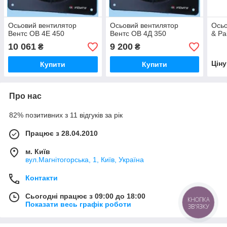
Осьовий вентилятор
Осьовий вентилятор
Осьо
Вентс ОВ 4Е 450
Вентс ОВ 4Д 350
& Pa
10 061
9 200
₴
₴
Цін
Купити
Купити
Про нас
82% позитивних з 11 відгуків за рік
Працює з 28.04.2010
м. Київ
вул.Магнітогорська, 1, Київ, Україна
Контакти
Сьогодні працює з 09:00 до 18:00
КНОПКА
Показати весь графік роботи
ЗВ'ЯЗКУ