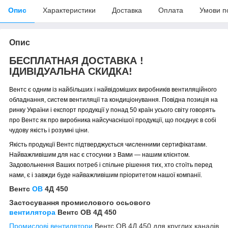
Опис
Характеристики
Доставка
Оплата
Умови п
Опис
БЕСПЛАТНАЯ ДОСТАВКА !
ІДИВІДУАЛЬНА СКИДКА!
Вентс є одним із найбільших і найвідоміших виробників вентиляційного
обладнання, систем вентиляції та кондиціонування. Повідна позиція на
ринку України і експорт продукції у понад 50 країн усього світу говорять
про Вентс як про виробника найсучаснішої продукції, що поєднує в собі
чудову якість і розумні ціни.
Якість продукції Вентс підтверджується численними сертифікатами.
Найважливішим для нас є стосунки з Вами — нашим клієнтом.
Задовольнення Ваших потреб і спільне рішення тих, хто стоїть перед
нами, є і завжди буде найважливішим пріоритетом нашої компанії.
Вентс
ОВ
4Д 450
Застосування промислового осьового
вентилятора
Вентс ОВ 4Д 450
Промислові вентилятори
Вентс ОВ 4Д 450 для круглих каналів