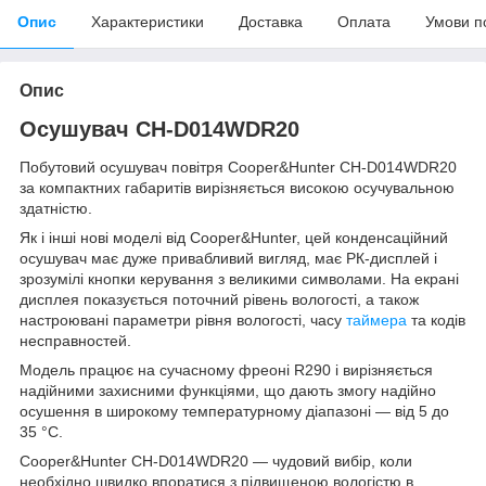
Опис
Характеристики
Доставка
Оплата
Умови п
Опис
Осушувач CH-D014WDR20
Побутовий осушувач повітря Cooper&Hunter CH-D014WDR20
за компактних габаритів вирізняється високою осучувальною
здатністю.
Як і інші нові моделі від Cooper&Hunter, цей конденсаційний
осушувач має дуже привабливий вигляд, має РК-дисплей і
зрозумілі кнопки керування з великими символами. На екрані
дисплея показується поточний рівень вологості, а також
настроювані параметри рівня вологості, часу
таймера
та кодів
несправностей.
Модель працює на сучасному фреоні R290 і вирізняється
надійними захисними функціями, що дають змогу надійно
осушення в широкому температурному діапазоні — від 5 до
35 °C.
Cooper&Hunter CH-D014WDR20 — чудовий вибір, коли
необхідно швидко впоратися з підвищеною вологістю в