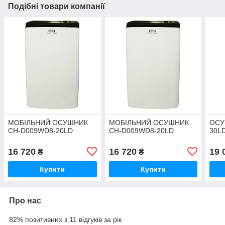
Подібні товари компанії
МОБІЛЬНИЙ ОСУШНИК
МОБІЛЬНИЙ ОСУШНИК
ОСУ
CH-D009WD8-20LD
CH-D009WD8-20LD
30LD
16 720
16 720
19 
₴
₴
Купити
Купити
Про нас
82% позитивних з 11 відгуків за рік