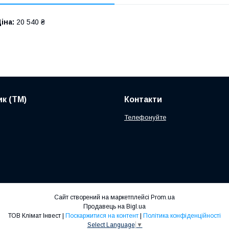
іна:
20 540 ₴
к (ТМ)
Контакти
Телефонуйте
Сайт створений на маркетплейсі
Prom.ua
Продавець на Bigl.ua
ТОВ Клімат Інвест |
Поскаржитися на контент
|
Політика конфіденційності
Select Language
▼