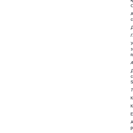
С
А
Д
П
У
з
п
Д
с
S
Т
К
К
Е
А
р