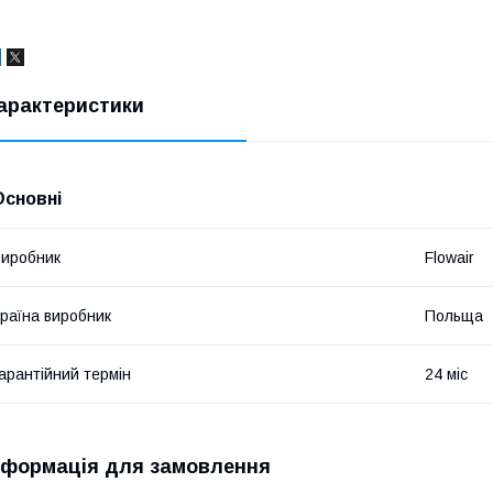
арактеристики
Основні
иробник
Flowair
раїна виробник
Польща
арантійний термін
24 міс
нформація для замовлення