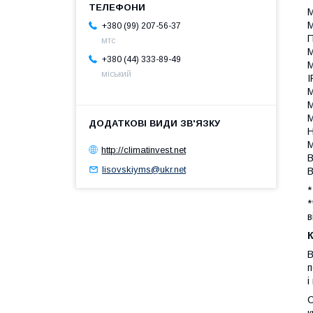
М
М
+380 (99) 207-56-37
П
мтс
М
+380 (44) 333-89-49
М
міський
I
М
М
М
Н
http://climatinvest.net
В
lisovskiyms@ukr.net
В
*
*
в
К
В
п
і
С
к