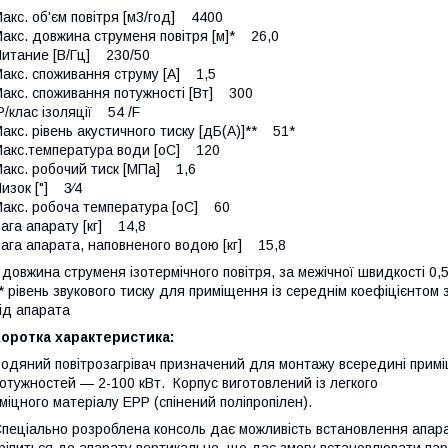
акс. об'єм повітря [м3/год] 4400
акс. довжина струменя повітря [м]* 26,0
итание [В/Гц] 230/50
акс. споживання струму [A] 1,5
акс. споживання потужності [Вт] 300
P/клас ізоляції 54 /F
акс. рівень акустичного тиску [дБ(A)]** 51*
акс.температура води [oC] 120
акс. робочий тиск [МПа] 1,6
изок ["] 3⁄4
Макс. робоча температура [oC] 60
ага апарату [кг] 14,8
ага апарата, наповненого водою [кг] 15,8
 довжина струменя ізотермічного повітря, за межічної швидкості 0,5
* рівень звукового тиску для приміщення із середнім коефіцієнтом 
ід апарата
оротка характеристика:
одяний повітрозагрівач призначений для монтажу всередині примі
отужностей — 2-100 кВт. Корпус виготовлений із легкого
 міцного матеріалу EPP (спінений поліпропілен).
пеціально розроблена консоль дає можливість встановлення апарат
ріпиться до апарату вертикально, що дає змогу встановлювати пар