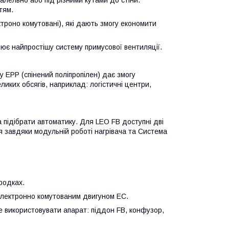
тям.
троно комутовані), які дають змогу економити
ює найпростішу систему примусової вентиляції.
у EPP (спінений поліпропілен) дає змогу
ликих обсягів, наприклад: логістичні центри,
підібрати автоматику. Для LEO FB доступні дві
 завдяки модульній роботі нагрівача та Система
родках.
електронно комутованим двигуном EC.
 використовувати апарат: піддон FB, конфузор,