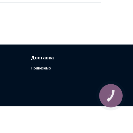
Доставка
Привеземо
КНОПКА
ЗВ'ЯЗКУ