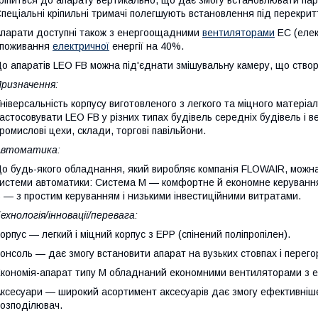
пеціальні кріпильні тримачі полегшують встановлення під перекрит
парати доступні також з енергоощадними
вентиляторами
EC (елек
споживання
електричної
енергії на 40%.
о апаратів LEO FB можна під'єднати змішувальну камеру, що створ
ризначення:
ніверсальність корпусу виготовленого з легкого та міцного матеріал
астосовувати LEO FB у різних типах будівель середніх будівель і ве
ромислові цехи, склади, торгові павільйони.
Автоматика:
о будь-якого обладнання, який виробляє компанія FLOWAIR, можна 
истеми автоматики: Система М — комфортне й економне керування
 — з простим керуванням і низькими інвестиційними витратами.
ехнологія/інновації/перевага:
орпус — легкий і міцний корпус з EPP (спінений поліпропілен).
онсоль — дає змогу встановити апарат на вузьких стовпах і перего
кономія-апарат типу М обладнаний економними вентиляторами з 
ксесуари — широкий асортимент аксесуарів дає змогу ефективніше
озподілювач.