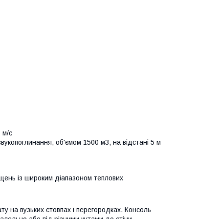
 м/с
звукопоглинання, об'ємом 1500 м3, на відстані 5 м
щень із широким діапазоном теплових
у на вузьких стовпах і перегородках. Консоль
алельно або під різними кутами до стіни.