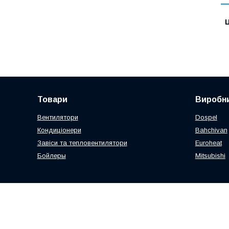
Ц
Товари
Виробни
Вентилятори
Dospel
Кондиціонери
Bahchivan
Завіси та тепловентилятори
Euroheat
Бойлеры
Mitsubishi