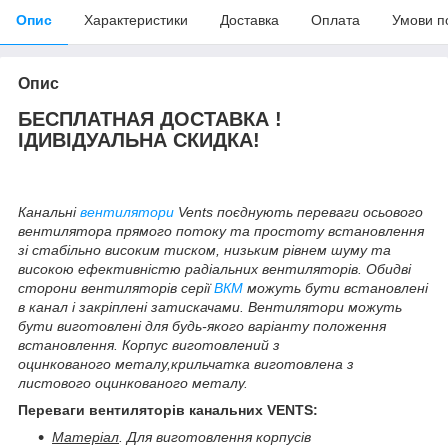
Опис
Характеристики
Доставка
Оплата
Умови п
Опис
БЕСПЛАТНАЯ ДОСТАВКА !
ІДИВІДУАЛЬНА СКИДКА!
Канальні
вентилятори
Vents поєднують переваги осьового
вентилятора прямого потоку та простоту встановлення
зі стабільно високим тиском, низьким рівнем шуму та
високою ефективністю радіальних вентиляторів. Обидві
сторони вентиляторів серії
ВКМ
можуть бути встановлені
в канал і закріплені затискачами. Вентилятори можуть
бути виготовлені для будь-якого варіанту положення
встановлення. Корпус виготовлений з
оцинкованого металу,крильчатка виготовлена з
листового оцинкованого металу.
Переваги
вентиляторів канальних VENTS
:
Матеріал
. Для виготовлення корпусів