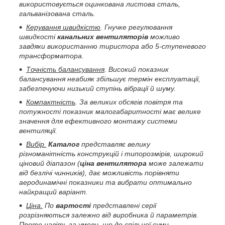
використовується оцинкована листова сталь,
гальванізована сталь.
Керування швидкістю
. Гнучке регулювання
швидкості
канальних вентиляторів
можливо
завдяки використанню тиристора або 5-ступеневого
трансформатора.
Точність балансування
. Високий показник
балансування неабияк збільшує термін експлуатації,
забезпечуючи низький ступінь вібрації й шуму.
Компактність
. За великих обсягів повітря та
потужності показник малогабаритності має велике
значення для ефективного монтажу системи
вентиляції.
Вибір.
Каталог
представляє велику
різноманітність конструкцій і типорозмірів, широкий
ціновий діапазон (
ціна вентилятора
може залежати
від безлічі чинників), дає можливість порівняти
аеродинамічні показники та вибрати оптимально
найкращий варіант.
Ціна.
По
вартості
представлені серії
розрізняються залежно від виробника й параметрів.
Проте навіть за умови, що до спільної суми