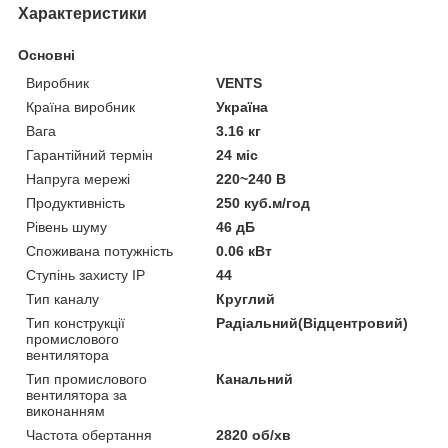
Характеристики
Основні
Виробник
VENTS
Країна виробник
Україна
Вага
3.16 кг
Гарантійний термін
24 міс
Напруга мережі
220~240 В
Продуктивність
250 куб.м/год
Рівень шуму
46 дБ
Споживана потужність
0.06 кВт
Ступінь захисту IP
44
Тип каналу
Круглий
Тип конструкції
Радіальний(Відцентровий)
промислового
вентилятора
Тип промислового
Канальний
вентилятора за
виконанням
Частота обертання
2820 об/хв