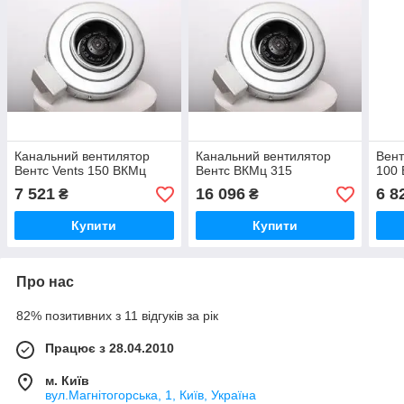
Канальний вентилятор
Канальний вентилятор
Вент
Вентс Vents 150 ВКМц
Вентс ВКМц 315
100 
7 521
16 096
6 8
₴
₴
Купити
Купити
Про нас
82% позитивних з 11 відгуків за рік
Працює з 28.04.2010
м. Київ
вул.Магнітогорська, 1, Київ, Україна