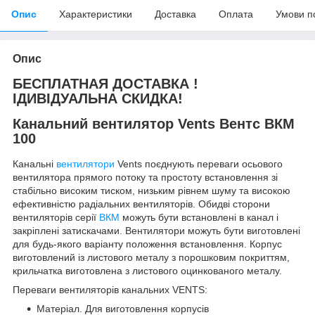
Опис
Характеристики
Доставка
Оплата
Умови п
Опис
БЕСПЛАТНАЯ ДОСТАВКА !
ІДИВІДУАЛЬНА СКИДКА!
Канальний вентилятор Vents Вентс ВКМ
100
Канальні
вентилятори
Vents поєднують переваги осьового
вентилятора прямого потоку та простоту встановлення зі
стабільно високим тиском, низьким рівнем шуму та високою
ефективністю радіальних вентиляторів. Обидві сторони
вентиляторів серії
ВКМ
можуть бути встановлені в канал і
закріплені затискачами. Вентилятори можуть бути виготовлені
для будь-якого варіанту положення встановлення. Корпус
виготовлений із листового металу з порошковим покриттям,
крильчатка виготовлена з листового оцинкованого металу.
Переваги вентиляторів канальних VENTS:
Матеріал. Для виготовлення корпусів