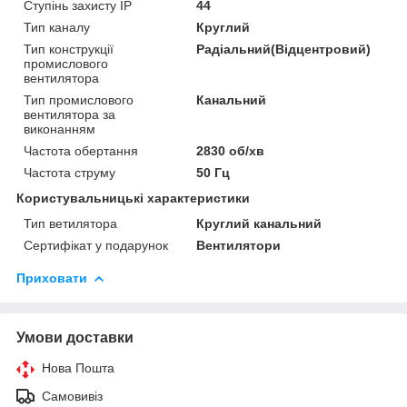
Ступінь захисту IP
44
Тип каналу
Круглий
Тип конструкції
Радіальний(Відцентровий)
промислового
вентилятора
Тип промислового
Канальний
вентилятора за
виконанням
Частота обертання
2830 об/хв
Частота струму
50 Гц
Користувальницькі характеристики
Тип ветилятора
Круглий канальний
Сертифікат у подарунок
Вентилятори
Приховати
Умови доставки
Нова Пошта
Самовивіз