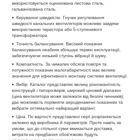
використовується оцинкована листова сталь,
гальванізована сталь.
Керування швидкістю. Гнучке регулювання
швидкості канальних вентиляторів можливо завдяки
використанню тиристора або 5-ступеневого
трансформатора.
Точність балансування. Високий показник
балансування неабияк збільшує термін експлуатації,
забезпечуючи низький ступінь вібрації й шуму.
Компактність. За чималих обсягів повітря та
потужності показник малогабаритності має велике
значення для ефективного монтажу системи вентиляції.
Вибір. Каталог представляє велику різноманітність
конструкцій і типорозмірів, широкий ціновий діапазон
(ціна вентилятора може залежати від безлічі чинників),
дає можливість порівняти аеродинамічні показники та
вибрати оптимально найкращий варіант.
Ціна. По вартості представлені серії розрізняються
залежно від виробника й параметрів. Проте навіть за
умови, що до спільної суми вмикається доставка,
витрати на придбання обов'язково будуть