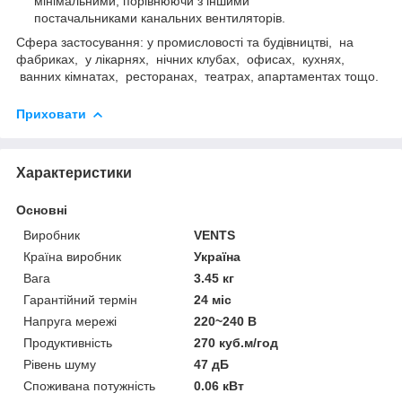
мінімальними, порівнюючи з іншими
постачальниками канальних вентиляторів.
Сфера застосування: у промисловості та будівництві, на
фабриках, у лікарнях, нічних клубах, офисах, кухнях,
ванних кімнатах, ресторанах, театрах, апартаментах тощо.
Приховати
Характеристики
Основні
Виробник
VENTS
Країна виробник
Україна
Вага
3.45 кг
Гарантійний термін
24 міс
Напруга мережі
220~240 В
Продуктивність
270 куб.м/год
Рівень шуму
47 дБ
Споживана потужність
0.06 кВт