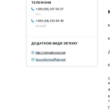
+380 (99) 207-56-37
мтс
+380 (44) 333-89-49
М
міський
К
Д
http://climatinvest.net
lisovskiyms@ukr.net
К
О
к
Ж
К
т
П