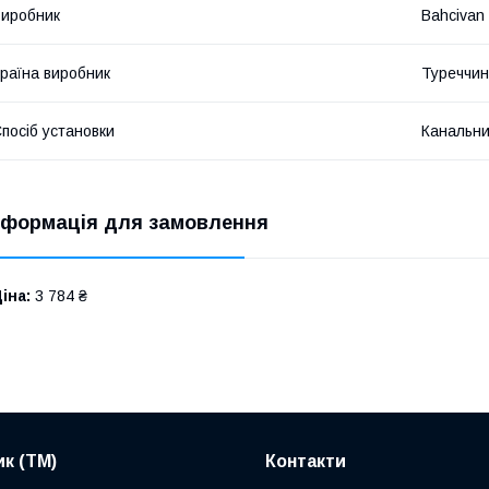
иробник
Bahcivan
раїна виробник
Туреччи
посіб установки
Канальн
нформація для замовлення
іна:
3 784 ₴
к (ТМ)
Контакти