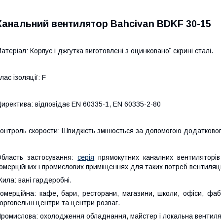
Канальний вентилятор Bahcivan BDKF 30-15
атеріал:
Корпус і джгутка виготовлені з оцинкованої скрині сталі.
лас ізоляції:
F
иректива:
відповідає EN 60335-1, EN 60335-2-80
онтроль скорости:
Швидкість змінюється за допомогою додатковог
бласть застосування:
серія
прямокутних каналних вентиляторів
омерційних і промислових приміщеннях для таких потреб вентиляції
ила: вані гардеробні.
омерційна: кафе, бари, ресторани, магазини, школи, офіси, фабри
орговельні центри та центри розваг.
ромислова: охолодження обладнання, майстер і локальна вентиля