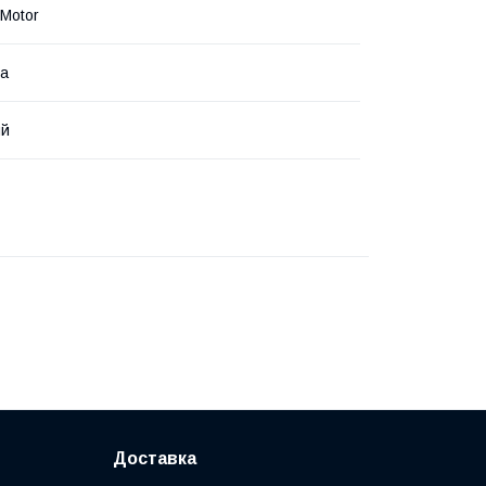
 Motor
на
ий
Доставка