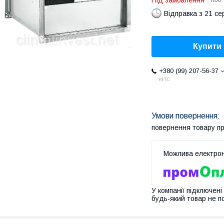
Під замовлення
Код
Відправка з 21 се
Купити
+380 (99) 207-56-37
мтс
повернення товару п
У компанії підключені
будь-який товар не п