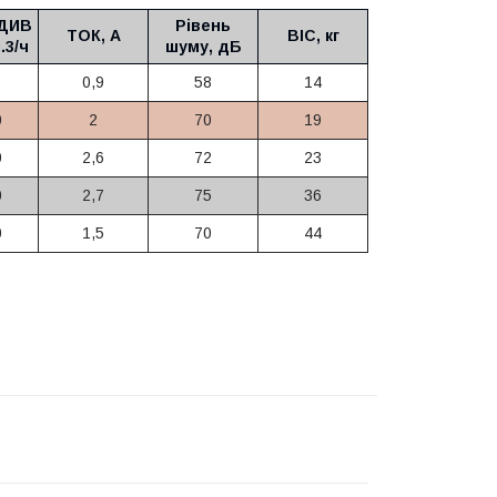
ДИВ
Рівень
ТОК, А
ВІС, кг
.3/ч
шуму, дБ
0,9
58
14
0
2
70
19
0
2,6
72
23
0
2,7
75
36
0
1,5
70
44