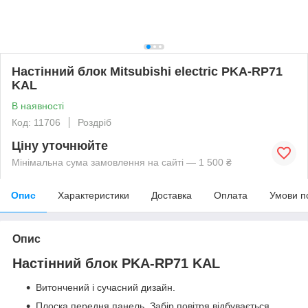
Настінний блок Mitsubishi electric PKA-RP71
KAL
В наявності
Код: 11706
Роздріб
Ціну уточнюйте
Мінімальна сума замовлення на сайті — 1 500 ₴
Опис
Характеристики
Доставка
Оплата
Умови п
Опис
Настінний блок PKA-RP71 KAL
Витончений і сучасний дизайн.
Плоска передня панель. Забір повітря відбувається