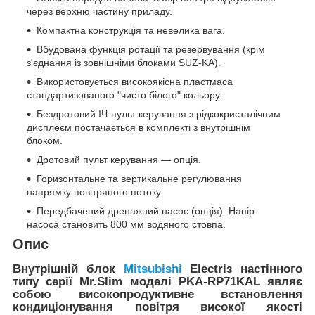
через верхню частину приладу.
Компактна конструкція та невелика вага.
Вбудована функція ротації та резервування (крім
з'єднання із зовнішніми блоками SUZ-KA).
Використовується високоякісна пластмаса
стандартизованого "чисто білого" кольору.
Бездротовий ІЧ-пульт керування з рідкокристалічним
дисплеєм постачається в комплекті з внутрішнім
блоком.
Дротовий пульт керування — опція.
Горизонтальне та вертикальне регулювання
напрямку повітряного потоку.
Передбачений дренажний насос (опція). Напір
насоса становить 800 мм водяного стовпа.
Опис
Внутрішній блок
Mitsubishi
Electri
з настінного
типу серії
Mr
.
Slim
моделі
PKA
-
RP71
K
AL
являє
собою високопродуктивне встановлення
кондиціонування повітря високої якості