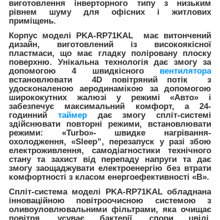
виготовлення інверторного типу з низьким
рівнем шуму для офісних і житлових
приміщень.
Корпус
моделі
PKA
-
RP71
K
AL
має витончений
дизайн, виготовлений із високоякісної
пластмаси, що має гладку поліровану плоску
поверхню. Унікальна технологія дає змогу за
допомогою 4 швидкісного
вентилятора
встановлювати
4
D
повітряний потік з
удосконаленою аеродинамікою за допомогою
ширококутних жалюзі у режимі «
Авто
» і
забезпечує максимальний комфорт, а
24-
годинний
таймер
дає змогу спліт-системі
здійснювати повторні режими, встановлювати
режими:
«
Turbo
»-
швидке нагрівання-
охолодження
, «
Sleep
”,
перезапуск у разі збою
електроживлення, самодіагностики технічного
стану та захист від перепаду напруги та дає
змогу заощаджувати електроенергію без втрати
комфортності з класом енергоефективності «
В».
Спліт-система моделі
PKA
-
RP71
K
AL
обладнана
інноваційною повітроочисною системою з
оливоуловлювальними фільтрами, яка очищає
повітря, усуває бактерії, спори цвілі,