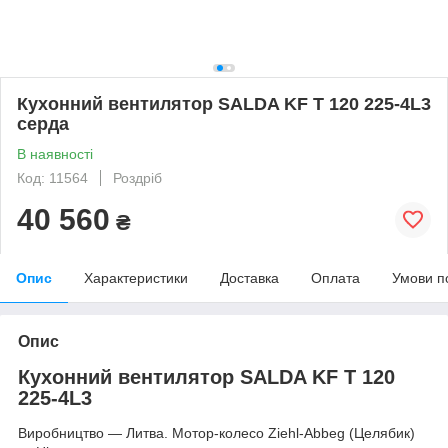
Кухонний вентилятор SALDA KF T 120 225-4L3
серда
В наявності
Код: 11564
Роздріб
40 560
₴
Опис
Характеристики
Доставка
Оплата
Умови п
Опис
Кухонний вентилятор SALDA KF T 120
225-4L3
Виробництво — Литва. Мотор-колесо Ziehl-Abbeg (Целябик)