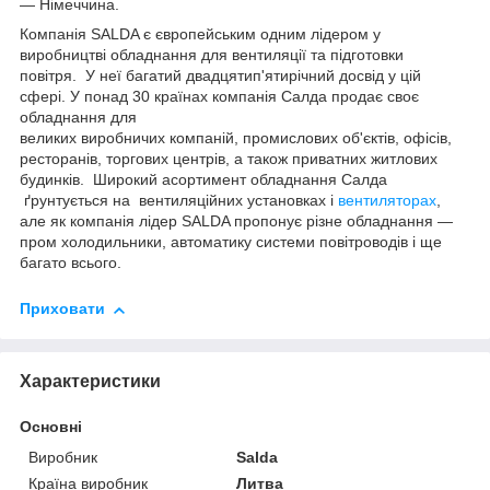
— Німеччина.
Компанія SALDA є європейським одним лідером у
виробництві обладнання для вентиляції та підготовки
повітря. У неї багатий двадцятип'ятирічний досвід у цій
сфері. У понад 30 країнах компанія Салда продає своє
обладнання для
великих виробничих компаній, промислових об'єктів, офісів,
ресторанів, торгових центрів, а також приватних житлових
будинків. Широкий асортимент обладнання Салда
ґрунтується на вентиляційних установках і
вентиляторах
,
але як компанія лідер SALDA пропонує різне обладнання —
пром холодильники, автоматику системи повітроводів і ще
багато всього.
Приховати
Характеристики
Основні
Виробник
Salda
Країна виробник
Литва