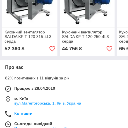
Кухонний вентилятор
Кухонний вентилятор
Кухо
SALDA KF T 120 315-4L3
SALDA KF T 120 250-4L3
SALD
серда
серда
сер
52 360
44 756
65 
₴
₴
Про нас
82% позитивних з 11 відгуків за рік
Працює з 28.04.2010
м. Київ
вул.Магнітогорська, 1, Київ, Україна
Контакти
Сьогодні вихідний