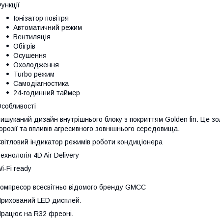
ункції
Іонізатор повітря
Автоматичний режим
Вентиляція
Обігрів
Осушення
Охолодження
Turbo режим
Самодіагностика
24-годинний таймер
собливості
ишуканий дизайн внутрішнього блоку з покриттям Golden fin. Це з
орозії та впливів агресивного зовнішнього середовища.
вітловий індикатор режимів роботи кондиціонера
ехнологія 4D Air Delivery
i-Fi ready
омпресор всесвітньо відомого бренду GMCC
рихований LED дисплей.
рацює на R32 фреоні.