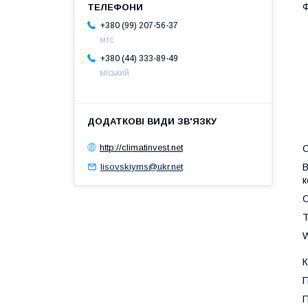
Ф
+380 (99) 207-56-37
мтс
+380 (44) 333-89-49
міський
http://climatinvest.net
О
В
lisovskiyms@ukr.net
к
С
Т
W
К
П
П