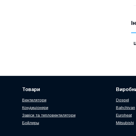
І
Ц
Товари
Виробни
Вентилятори
Dospel
Кондиціонери
Bahchivan
Завіси та тепловентилятори
Euroheat
Бойлеры
Mitsubishi