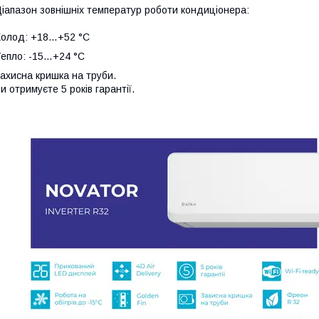
іапазон зовнішніх температур роботи кондиціонера:
олод: +18…+52 °C
епло: -15…+24 °С
ахисна кришка на труби.
и отримуєте 5 років гарантії.