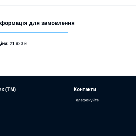
нформація для замовлення
іна:
21 820 ₴
к (ТМ)
Контакти
Телефонуйте