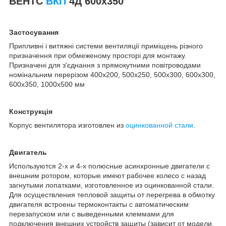
ВЕНТС
ВКП
4Д 600х350
Застосування
Припливні і витяжні системи вентиляції приміщень різного
призначення при обмеженому просторі для монтажу.
Призначені для з'єднання з прямокутними повітроводами
номінальним перерізом 400х200, 500х250, 500х300, 600х300,
600х350, 1000х500 мм
Конструкція
Корпус вентилятора изготовлен из
оцинкованной стали
.
Двигатель
Используются 2-х и 4-х полюсные асинхронные двигатели с
внешним ротором, которые имеют рабочее колесо с назад
загнутыми лопатками, изготовленное из оцинкованной стали.
Для осуществления тепловой защиты от перегрева в обмотку
двигателя встроены термоконтакты с автоматическим
перезапуском или с выведенными клеммами для
подключения внешних устройств защиты (зависит от модели,