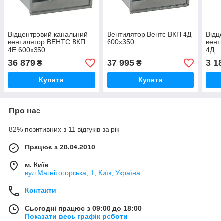
Відцентровий канальний
Вентилятор Вентс ВКП 4Д
Відц
вентилятор ВЕНТС ВКП
600x350
вен
4Е 600х350
4Д
36 879
37 995
3 1
₴
₴
Купити
Купити
Про нас
82% позитивних з 11 відгуків за рік
Працює з 28.04.2010
м. Київ
вул.Магнітогорська, 1, Київ, Україна
Контакти
Сьогодні працює з 09:00 до 18:00
Показати весь графік роботи