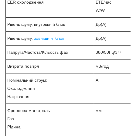
EER охолодження
БТЕ/час
W/W
Рівень шуму, внутрішній блок
Дб(А)
Рівень шуму,
зовнішній блок
Дб(А)
Напруга/Частота/Кількість фаз
380/50Гц/3Ф
Витрата повітря
м3/год
Номінальний струм:
А
Охолодження
Нагрівання
Фреонова магістраль
мм
Газ
Рідина