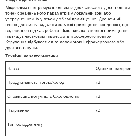
Мікроклімат підтримують одним із двох способів: досягненням
точних значень його параметрів у локальній зоні або
усередненням їх у всьому об'ємі приміщення. Дренажний
насос дає змогу видаляти за межі приміщення конденсат, що
виділяється під час роботи. Вміст кисню в повітрі приміщення
підвищує частковим підмесом атмосферного повітря.
Керування відбувається за допомогою інфрачервоного або
дротового пульта.
Технічні характеристики
Назва
Одиниця вимірюва
Продуктивність, тепло/холод
кВт
Споживана потужність Охолодження
кВт
Нагрівання
кВт
Тип холодоагенту