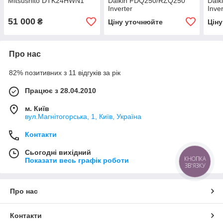
Mitsushito DTK24HWN1
Daikin FDQ250/RZQ250
Daik
Inverter
Inver
51 000
₴
Ціну уточнюйте
Цін
Про нас
82% позитивних з 11 відгуків за рік
Працює з 28.04.2010
м. Київ
вул.Магнітогорська, 1, Київ, Україна
Контакти
Сьогодні вихідний
КНОПКА
Показати весь графік роботи
ЗВ'ЯЗКУ
Про нас
Контакти