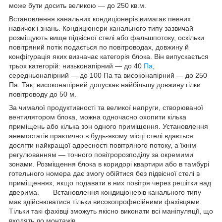
може бути досить великою — до 250 кв.м.
Встановлення канальних кондиціонерів вимагає певних
навичок і знань. Кондиціонери канального типу зазвичай
розміщують вище підвісної стелі або фальшпотоку, оскільки
повітряний потік подається по повітроводах, довжину й
конфігурація яких визначає категорія блока. Він випускається
трьох категорій: низьконапірний — до 40
Па
,
середньонапірний — до 100 Па та високонапірний — до 250
Па. Так, високонапірний допускає найбільшу довжину гілки
повітроводу до 50 м.
За чималої продуктивності та великої напруги, створюваної
вентилятором блока, можна одночасно охопити кілька
приміщень або кілька зон одного приміщення. Установлення
анемостатів практично в будь-якому місці стелі вдається
досягти найкращої адресності повітряного потоку, а їхнім
регулюванням — точного повітророзподілу за окремими
зонами. Розміщення блока в коридорі квартири або в тамбурі
готельного номера дає змогу обійтися без підвісної стелі в
приміщеннях, якщо подавати в них повітря через решітки над
дверима. Встановлення кондиціонерів канального типу
має здійснюватися тільки високопрофесійними фахівцями.
Тільки такі фахівці зможуть якісно виконати всі маніпуляції, що
входять до монтажів.