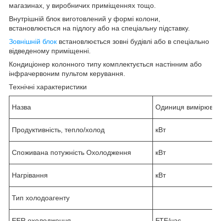
магазинах, у виробничих приміщеннях тощо.
Внутрішній блок виготовлений у формі колони,
встановлюється на підлогу або на спеціальну підставку.
Зовнішній блок
встановлюється зовні будівлі або в спеціально
відведеному приміщенні.
Кондиціонер колонного типу комплектується настінним або
інфрачервоним пультом керування.
Технічні характеристики
Назва
Одиниця вимірюва
Продуктивність, тепло/холод
кВт
Споживана потужність Охолодження
кВт
Нагрівання
кВт
Тип холодоагенту
EER охолодження
БТЕ/час