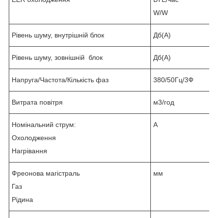
W/W
Рівень шуму, внутрішній блок
Дб(А)
Рівень шуму, зовнішній блок
Дб(А)
Напруга/Частота/Кількість фаз
380/50Гц/3Ф
Витрата повітря
м3/год
Номінальний струм:
А
Охолодження
Нагрівання
Фреонова магістраль
мм
Газ
Рідина